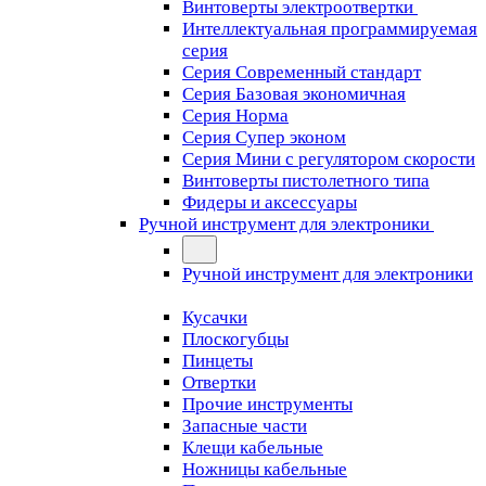
Винтоверты электроотвертки
Интеллектуальная программируемая
серия
Серия Современный стандарт
Серия Базовая экономичная
Серия Норма
Серия Cупер эконом
Серия Мини с регулятором скорости
Винтоверты пистолетного типа
Фидеры и аксессуары
Ручной инструмент для электроники
Ручной инструмент для электроники
Кусачки
Плоскогубцы
Пинцеты
Отвертки
Прочие инструменты
Запасные части
Клещи кабельные
Ножницы кабельные