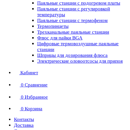
Паяльные станции с подогревом платы
Паяльные станции с регулировкой
температуры
Паяльные станции с термофеном
Термопинцеты
Трехканальные паяльные станции
Флюс для пайки BGA
Цифровые термовоздушные паяльные
станции
Шприцы для дозирования флюса
Электрические оловоотсосы для припоя
Кабинет
0
Сравнение
0
Избранное
0
Корзина
Контакты
Доставка