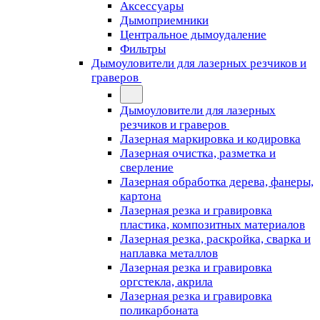
Аксессуары
Дымоприемники
Центральное дымоудаление
Фильтры
Дымоуловители для лазерных резчиков и
граверов
Дымоуловители для лазерных
резчиков и граверов
Лазерная маркировка и кодировка
Лазерная очистка, разметка и
сверление
Лазерная обработка дерева, фанеры,
картона
Лазерная резка и гравировка
пластика, композитных материалов
Лазерная резка, раскройка, сварка и
наплавка металлов
Лазерная резка и гравировка
оргстекла, акрила
Лазерная резка и гравировка
поликарбоната