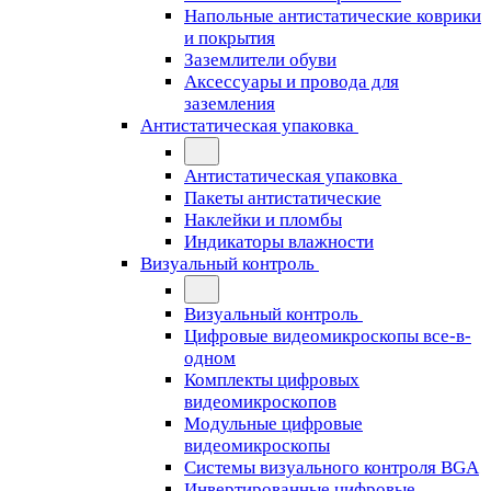
Напольные антистатические коврики
и покрытия
Заземлители обуви
Аксессуары и провода для
заземления
Антистатическая упаковка
Антистатическая упаковка
Пакеты антистатические
Наклейки и пломбы
Индикаторы влажности
Визуальный контроль
Визуальный контроль
Цифровые видеомикроскопы все-в-
одном
Комплекты цифровых
видеомикроскопов
Модульные цифровые
видеомикроскопы
Cистемы визуального контроля BGA
Инвертированные цифровые