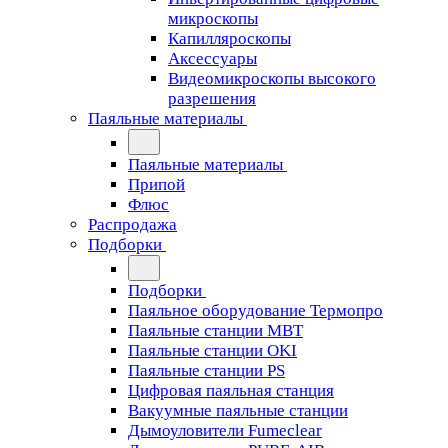
микроскопы
Капилляроскопы
Аксессуары
Видеомикроскопы высокого
разрешения
Паяльные материалы
Паяльные материалы
Припой
Флюс
Распродажа
Подборки
Подборки
Паяльное оборудование Термопро
Паяльные станции MBT
Паяльные станции OKI
Паяльные станции PS
Цифровая паяльная станция
Вакуумные паяльные станции
Дымоуловители Fumeclear