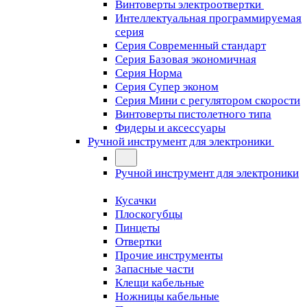
Винтоверты электроотвертки
Интеллектуальная программируемая
серия
Серия Современный стандарт
Серия Базовая экономичная
Серия Норма
Серия Cупер эконом
Серия Мини с регулятором скорости
Винтоверты пистолетного типа
Фидеры и аксессуары
Ручной инструмент для электроники
Ручной инструмент для электроники
Кусачки
Плоскогубцы
Пинцеты
Отвертки
Прочие инструменты
Запасные части
Клещи кабельные
Ножницы кабельные