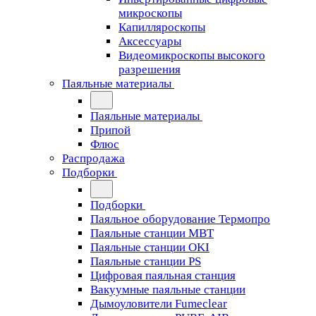
микроскопы
Капилляроскопы
Аксессуары
Видеомикроскопы высокого
разрешения
Паяльные материалы
Паяльные материалы
Припой
Флюс
Распродажа
Подборки
Подборки
Паяльное оборудование Термопро
Паяльные станции MBT
Паяльные станции OKI
Паяльные станции PS
Цифровая паяльная станция
Вакуумные паяльные станции
Дымоуловители Fumeclear