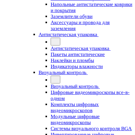
Напольные антистатические коврики
и покрытия
Заземлители обуви
Аксессуары и провода для
заземления
Антистатическая упаковка
Антистатическая упаковка
Пакеты антистатические
Наклейки и пломбы
Индикаторы влажности
Визуальный контроль
Визуальный контроль
Цифровые видеомикроскопы все-в-
одном
Комплекты цифровых
видеомикроскопов
Модульные цифровые
видеомикроскопы
Cистемы визуального контроля BGA
Инвертированные цифровые