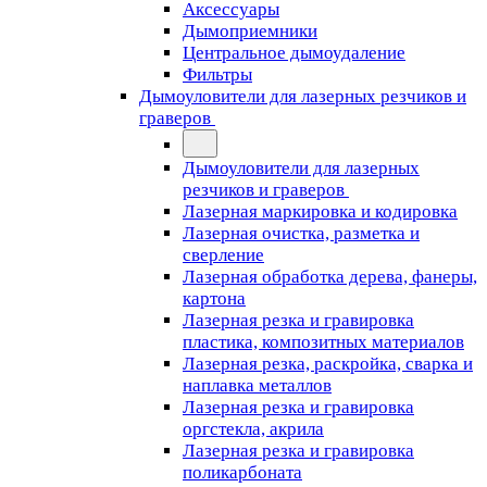
Аксессуары
Дымоприемники
Центральное дымоудаление
Фильтры
Дымоуловители для лазерных резчиков и
граверов
Дымоуловители для лазерных
резчиков и граверов
Лазерная маркировка и кодировка
Лазерная очистка, разметка и
сверление
Лазерная обработка дерева, фанеры,
картона
Лазерная резка и гравировка
пластика, композитных материалов
Лазерная резка, раскройка, сварка и
наплавка металлов
Лазерная резка и гравировка
оргстекла, акрила
Лазерная резка и гравировка
поликарбоната