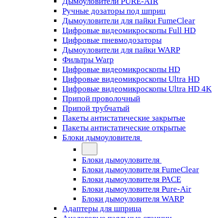
Дымоуловители PURE-AIR
Ручные дозаторы под шприц
Дымоуловители для пайки FumeClear
Цифровые видеомикроскопы Full HD
Цифровые пневмодозаторы
Дымоуловители для пайки WARP
Фильтры Warp
Цифровые видеомикроскопы HD
Цифровые видеомикроскопы Ultra HD
Цифровые видеомикроскопы Ultra HD 4K
Припой проволочный
Припой трубчатый
Пакеты антистатические закрытые
Пакеты антистатические открытые
Блоки дымоуловителя
Блоки дымоуловителя
Блоки дымоуловителя FumeClear
Блоки дымоуловителя PACE
Блоки дымоуловителя Pure-Air
Блоки дымоуловителя WARP
Адаптеры для шприца