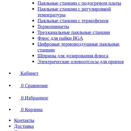
Паяльные станции с подогревом платы
Паяльные станции с регулировкой
температуры
Паяльные станции с термофеном
Термопинцеты
Трехканальные паяльные станции
Флюс для пайки BGA
Цифровые термовоздушные паяльные
станции
Шприцы для дозирования флюса
Электрические оловоотсосы для припоя
Кабинет
0
Сравнение
0
Избранное
0
Корзина
Контакты
Доставка