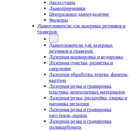
Аксессуары
Дымоприемники
Центральное дымоудаление
Фильтры
Дымоуловители для лазерных резчиков и
граверов
Дымоуловители для лазерных
резчиков и граверов
Лазерная маркировка и кодировка
Лазерная очистка, разметка и
сверление
Лазерная обработка дерева, фанеры,
картона
Лазерная резка и гравировка
пластика, композитных материалов
Лазерная резка, раскройка, сварка и
наплавка металлов
Лазерная резка и гравировка
оргстекла, акрила
Лазерная резка и гравировка
поликарбоната