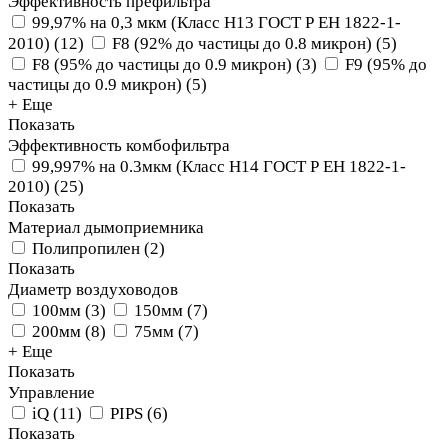
Эффективность префильтра
99,97% на 0,3 мкм (Класс Н13 ГОСТ Р ЕН 1822-1-
2010)
(
12
)
F8 (92% до частицы до 0.8 микрон)
(
5
)
F8 (95% до частицы до 0.9 микрон)
(
3
)
F9 (95% до
частицы до 0.9 микрон)
(
5
)
+ Еще
Показать
Эффективность комбофильтра
99,997% на 0.3мкм (Класс Н14 ГОСТ Р ЕН 1822-1-
2010)
(
25
)
Показать
Материал дымоприемника
Полипропилен
(
2
)
Показать
Диаметр воздуховодов
100мм
(
3
)
150мм
(
7
)
200мм
(
8
)
75мм
(
7
)
+ Еще
Показать
Управление
iQ
(
11
)
PIPS
(
6
)
Показать