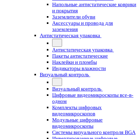
Напольные антистатические коврики
и покрытия
Заземлители обуви
Аксессуары и провода для
заземления
Антистатическая упаковка
Антистатическая упаковка
Пакеты антистатические
Наклейки и пломбы
Индикаторы влажности
Визуальный контроль
Визуальный контроль
Цифровые видеомикроскопы все-в-
одном
Комплекты цифровых
видеомикроскопов
Модульные цифровые
видеомикроскопы
Cистемы визуального контроля BGA
Инвертированные цифровые