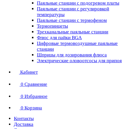
Паяльные станции с подогревом платы
Паяльные станции с регулировкой
температуры
Паяльные станции с термофеном
Термопинцеты
Трехканальные паяльные станции
Флюс для пайки BGA
Цифровые термовоздушные паяльные
станции
Шприцы для дозирования флюса
Электрические оловоотсосы для припоя
Кабинет
0
Сравнение
0
Избранное
0
Корзина
Контакты
Доставка