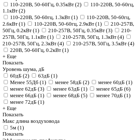
110-220В, 50-60Гц, 0.35кВт
(
2
)
110-220В, 50-60гц,
1.1кВт
(
2
)
110-220В, 50-60гц, 1.3кВт
(
1
)
110-220В, 50-60гц,
2.6кВт
(
1
)
110-220В, 50-60гц, 2.9кВт
(
1
)
210-257В,
50Гц, 0.2кВт
(
1
)
210-257В, 50Гц, 0.35кВт
(
3
)
210-
257В, 50Гц, 1.1кВт
(
1
)
210-257В, 50Гц, 1.3кВт
(
4
)
210-257В, 50Гц, 2.3кВт
(
4
)
210-257В, 50Гц, 3.5кВт
(
4
)
220В, 50-60Гц, 0.2кВт
(
1
)
+ Еще
Показать
Уровень шума, дБ
60дБ
(
2
)
63дБ
(
1
)
Менее 55Дб
(
1
)
менее 58дБ
(
2
)
менее 60дБ
(
1
)
менее 62дБ
(
3
)
менее 63дБ
(
1
)
менее 65дБ
(
6
)
менее 66дБ
(
1
)
менее 68дБ
(
5
)
менее 70дБ
(
1
)
менее 72дБ
(
1
)
+ Еще
Показать
Макс длина воздуховода
5м
(
1
)
Показать