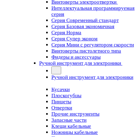
Винтоверты электроотвертки
Интеллектуальная программируемая
серия
Серия Современный стандарт
Серия Базовая экономичная
Серия Норма
Серия Cупер эконом
Серия Мини с регулятором скорости
Винтоверты пистолетного типа
Фидеры и аксессуары
Ручной инструмент для электроники
Ручной инструмент для электроники
Кусачки
Плоскогубцы
Пинцеты
Отвертки
Прочие инструменты
Запасные части
Клещи кабельные
Ножницы кабельные