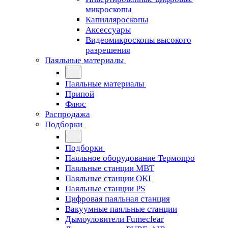
микроскопы
Капилляроскопы
Аксессуары
Видеомикроскопы высокого
разрешения
Паяльные материалы
Паяльные материалы
Припой
Флюс
Распродажа
Подборки
Подборки
Паяльное оборудование Термопро
Паяльные станции MBT
Паяльные станции OKI
Паяльные станции PS
Цифровая паяльная станция
Вакуумные паяльные станции
Дымоуловители Fumeclear