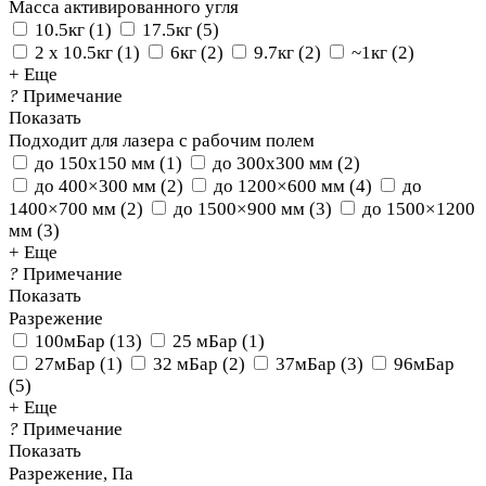
Масса активированного угля
10.5кг
(
1
)
17.5кг
(
5
)
2 х 10.5кг
(
1
)
6кг
(
2
)
9.7кг
(
2
)
~1кг
(
2
)
+ Еще
?
Примечание
Показать
Подходит для лазера с рабочим полем
до 150x150 мм
(
1
)
до 300x300 мм
(
2
)
до 400×300 мм
(
2
)
до 1200×600 мм
(
4
)
до
1400×700 мм
(
2
)
до 1500×900 мм
(
3
)
до 1500×1200
мм
(
3
)
+ Еще
?
Примечание
Показать
Разрежение
100мБар
(
13
)
25 мБар
(
1
)
27мБар
(
1
)
32 мБар
(
2
)
37мБар
(
3
)
96мБар
(
5
)
+ Еще
?
Примечание
Показать
Разрежение, Па