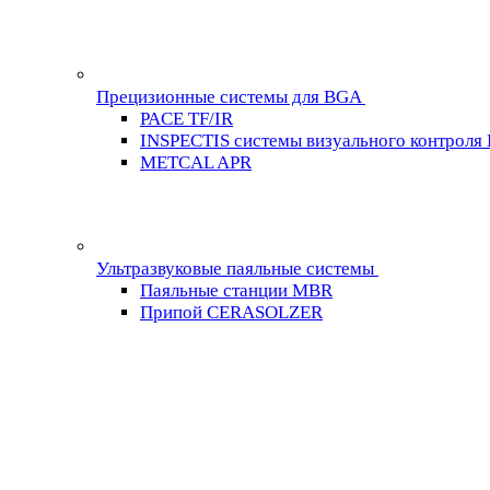
Прецизионные системы для BGA
PACE TF/IR
INSPECTIS системы визуального контроля
METCAL APR
Ультразвуковые паяльные системы
Паяльные станции MBR
Припой CERASOLZER