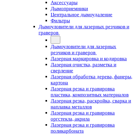
Аксессуары
Дымоприемники
Центральное дымоудаление
Фильтры
Дымоуловители для лазерных резчиков и
граверов
Дымоуловители для лазерных
резчиков и граверов
Лазерная маркировка и кодировка
Лазерная очистка, разметка и
сверление
Лазерная обработка дерева, фанеры,
картона
Лазерная резка и гравировка
пластика, композитных материалов
Лазерная резка, раскройка, сварка и
наплавка металлов
Лазерная резка и гравировка
оргстекла, акрила
Лазерная резка и гравировка
поликарбоната