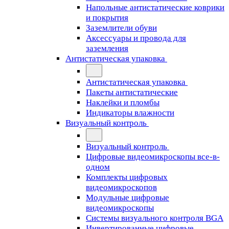
Напольные антистатические коврики
и покрытия
Заземлители обуви
Аксессуары и провода для
заземления
Антистатическая упаковка
Антистатическая упаковка
Пакеты антистатические
Наклейки и пломбы
Индикаторы влажности
Визуальный контроль
Визуальный контроль
Цифровые видеомикроскопы все-в-
одном
Комплекты цифровых
видеомикроскопов
Модульные цифровые
видеомикроскопы
Cистемы визуального контроля BGA
Инвертированные цифровые