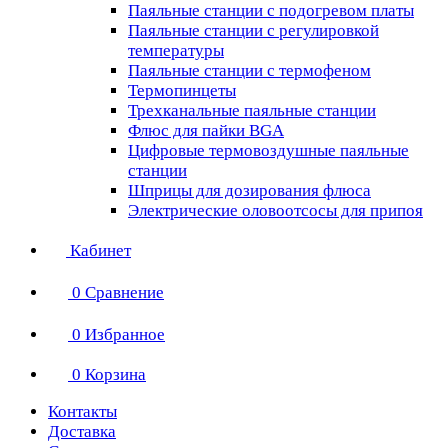
Паяльные станции с подогревом платы
Паяльные станции с регулировкой
температуры
Паяльные станции с термофеном
Термопинцеты
Трехканальные паяльные станции
Флюс для пайки BGA
Цифровые термовоздушные паяльные
станции
Шприцы для дозирования флюса
Электрические оловоотсосы для припоя
Кабинет
0
Сравнение
0
Избранное
0
Корзина
Контакты
Доставка