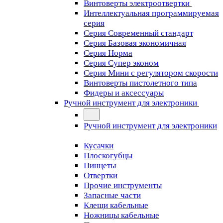
Винтоверты электроотвертки
Интеллектуальная программируемая
серия
Серия Современный стандарт
Серия Базовая экономичная
Серия Норма
Серия Cупер эконом
Серия Мини с регулятором скорости
Винтоверты пистолетного типа
Фидеры и аксессуары
Ручной инструмент для электроники
Ручной инструмент для электроники
Кусачки
Плоскогубцы
Пинцеты
Отвертки
Прочие инструменты
Запасные части
Клещи кабельные
Ножницы кабельные