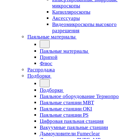
микроскопы
Капилляроскопы
Аксессуары
Видеомикроскопы высокого
разрешения
Паяльные материалы
Паяльные материалы
Припой
Флюс
Распродажа
Подборки
Подборки
Паяльное оборудование Термопро
Паяльные станции MBT
Паяльные станции OKI
Паяльные станции PS
Цифровая паяльная станция
Вакуумные паяльные станции
Дымоуловители Fumeclear