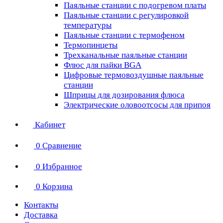
Паяльные станции с подогревом платы
Паяльные станции с регулировкой
температуры
Паяльные станции с термофеном
Термопинцеты
Трехканальные паяльные станции
Флюс для пайки BGA
Цифровые термовоздушные паяльные
станции
Шприцы для дозирования флюса
Электрические оловоотсосы для припоя
Кабинет
0
Сравнение
0
Избранное
0
Корзина
Контакты
Доставка