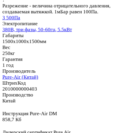
Разрежение - величина отрицательного давления,
создаваемая вытяжкой. 1мБар равен 100Па.
3 500Па
Электропитание
380В, три фазы, 50-60гц, 5.5кВт
Габариты
1500x1000x1500мм
Вес
250кг
Гарантия
1 год
Производитель
Pure-Air (Китай)
ШтрихКод
2010000000403
Производство
Китай
Инструкция Pure-Air DM
858,7 Кб
Дилерский сертификат Pure Air