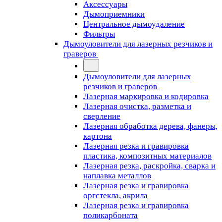
Аксессуары
Дымоприемники
Центральное дымоудаление
Фильтры
Дымоуловители для лазерных резчиков и
граверов
Дымоуловители для лазерных
резчиков и граверов
Лазерная маркировка и кодировка
Лазерная очистка, разметка и
сверление
Лазерная обработка дерева, фанеры,
картона
Лазерная резка и гравировка
пластика, композитных материалов
Лазерная резка, раскройка, сварка и
наплавка металлов
Лазерная резка и гравировка
оргстекла, акрила
Лазерная резка и гравировка
поликарбоната