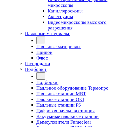
микроскопы
Капилляроскопы
Аксессуары
Видеомикроскопы высокого
разрешения
Паяльные материалы
Паяльные материалы
Припой
Флюс
Распродажа
Подборки
Подборки
Паяльное оборудование Термопро
Паяльные станции MBT
Паяльные станции OKI
Паяльные станции PS
Цифровая паяльная станция
Вакуумные паяльные станции
Дымоуловители Fumeclear