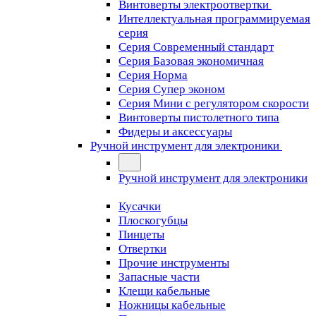
Винтоверты электроотвертки
Интеллектуальная программируемая
серия
Серия Современный стандарт
Серия Базовая экономичная
Серия Норма
Серия Cупер эконом
Серия Мини с регулятором скорости
Винтоверты пистолетного типа
Фидеры и аксессуары
Ручной инструмент для электроники
Ручной инструмент для электроники
Кусачки
Плоскогубцы
Пинцеты
Отвертки
Прочие инструменты
Запасные части
Клещи кабельные
Ножницы кабельные