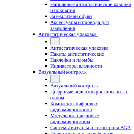
Напольные антистатические коврики
и покрытия
Заземлители обуви
Аксессуары и провода для
заземления
Антистатическая упаковка
Антистатическая упаковка
Пакеты антистатические
Наклейки и пломбы
Индикаторы влажности
Визуальный контроль
Визуальный контроль
Цифровые видеомикроскопы все-в-
одном
Комплекты цифровых
видеомикроскопов
Модульные цифровые
видеомикроскопы
Cистемы визуального контроля BGA
Инвертированные цифровые