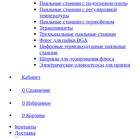
Паяльные станции с подогревом платы
Паяльные станции с регулировкой
температуры
Паяльные станции с термофеном
Термопинцеты
Трехканальные паяльные станции
Флюс для пайки BGA
Цифровые термовоздушные паяльные
станции
Шприцы для дозирования флюса
Электрические оловоотсосы для припоя
Кабинет
0
Сравнение
0
Избранное
0
Корзина
Контакты
Доставка