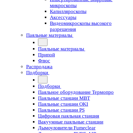
микроскопы
Капилляроскопы
Аксессуары
Видеомикроскопы высокого
разрешения
Паяльные материалы
Паяльные материалы
Припой
Флюс
Распродажа
Подборки
Подборки
Паяльное оборудование Термопро
Паяльные станции MBT
Паяльные станции OKI
Паяльные станции PS
Цифровая паяльная станция
Вакуумные паяльные станции
Дымоуловители Fumeclear