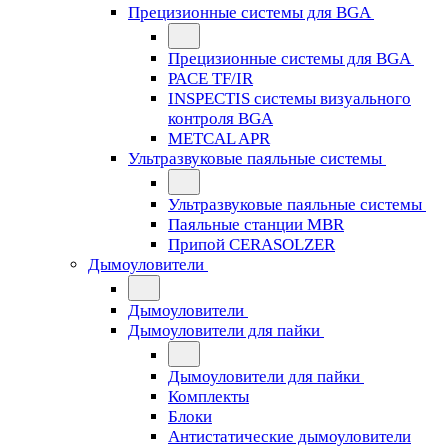
Прецизионные системы для BGA
Прецизионные системы для BGA
PACE TF/IR
INSPECTIS системы визуального
контроля BGA
METCAL APR
Ультразвуковые паяльные системы
Ультразвуковые паяльные системы
Паяльные станции MBR
Припой CERASOLZER
Дымоуловители
Дымоуловители
Дымоуловители для пайки
Дымоуловители для пайки
Комплекты
Блоки
Антистатические дымоуловители