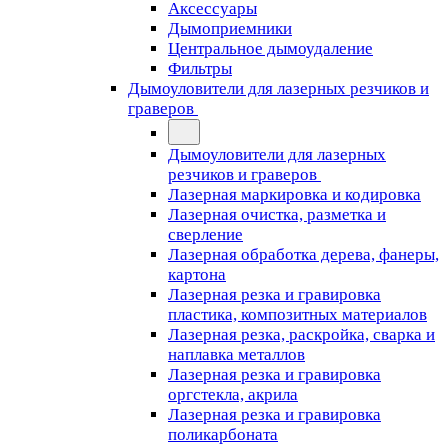
Аксессуары
Дымоприемники
Центральное дымоудаление
Фильтры
Дымоуловители для лазерных резчиков и
граверов
Дымоуловители для лазерных
резчиков и граверов
Лазерная маркировка и кодировка
Лазерная очистка, разметка и
сверление
Лазерная обработка дерева, фанеры,
картона
Лазерная резка и гравировка
пластика, композитных материалов
Лазерная резка, раскройка, сварка и
наплавка металлов
Лазерная резка и гравировка
оргстекла, акрила
Лазерная резка и гравировка
поликарбоната