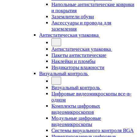
Напольные антистатические коврики
и покрытия
Заземлители обуви
Аксессуары и провода для
заземления
Антистатическая упаковка
Антистатическая упаковка
Пакеты антистатические
Наклейки и пломбы
Индикаторы влажности
Визуальный контроль
Визуальный контроль
Цифровые видеомикроскопы все-в-
одном
Комплекты цифровых
видеомикроскопов
Модульные цифровые
видеомикроскопы
Cистемы визуального контроля BGA
Инвертированные цифровые