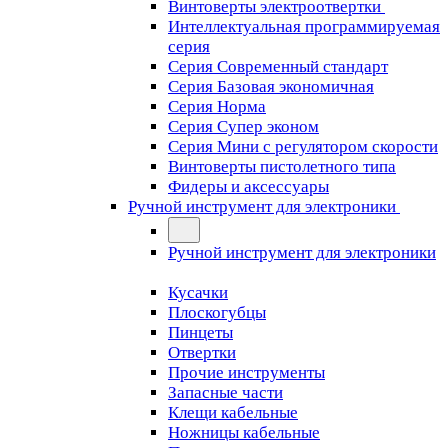
Винтоверты электроотвертки
Интеллектуальная программируемая
серия
Серия Современный стандарт
Серия Базовая экономичная
Серия Норма
Серия Cупер эконом
Серия Мини с регулятором скорости
Винтоверты пистолетного типа
Фидеры и аксессуары
Ручной инструмент для электроники
Ручной инструмент для электроники
Кусачки
Плоскогубцы
Пинцеты
Отвертки
Прочие инструменты
Запасные части
Клещи кабельные
Ножницы кабельные