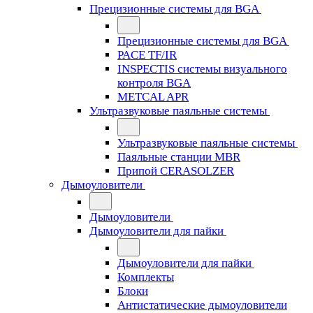
Прецизионные системы для BGA
Прецизионные системы для BGA
PACE TF/IR
INSPECTIS системы визуального
контроля BGA
METCAL APR
Ультразвуковые паяльные системы
Ультразвуковые паяльные системы
Паяльные станции MBR
Припой CERASOLZER
Дымоуловители
Дымоуловители
Дымоуловители для пайки
Дымоуловители для пайки
Комплекты
Блоки
Антистатические дымоуловители