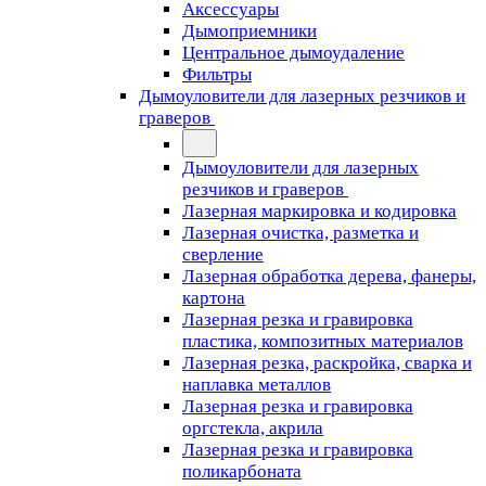
Аксессуары
Дымоприемники
Центральное дымоудаление
Фильтры
Дымоуловители для лазерных резчиков и
граверов
Дымоуловители для лазерных
резчиков и граверов
Лазерная маркировка и кодировка
Лазерная очистка, разметка и
сверление
Лазерная обработка дерева, фанеры,
картона
Лазерная резка и гравировка
пластика, композитных материалов
Лазерная резка, раскройка, сварка и
наплавка металлов
Лазерная резка и гравировка
оргстекла, акрила
Лазерная резка и гравировка
поликарбоната