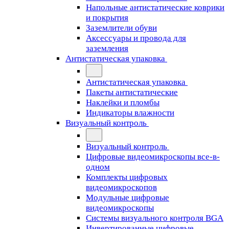
Напольные антистатические коврики
и покрытия
Заземлители обуви
Аксессуары и провода для
заземления
Антистатическая упаковка
Антистатическая упаковка
Пакеты антистатические
Наклейки и пломбы
Индикаторы влажности
Визуальный контроль
Визуальный контроль
Цифровые видеомикроскопы все-в-
одном
Комплекты цифровых
видеомикроскопов
Модульные цифровые
видеомикроскопы
Cистемы визуального контроля BGA
Инвертированные цифровые