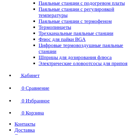
Паяльные станции с подогревом платы
Паяльные станции с регулировкой
температуры
Паяльные станции с термофеном
Термопинцеты
Трехканальные паяльные станции
Флюс для пайки BGA
Цифровые термовоздушные паяльные
станции
Шприцы для дозирования флюса
Электрические оловоотсосы для припоя
Кабинет
0
Сравнение
0
Избранное
0
Корзина
Контакты
Доставка