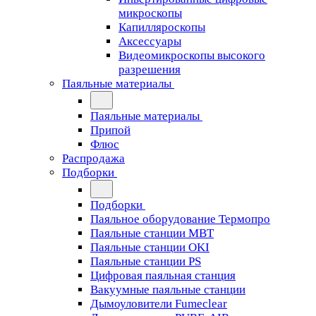
микроскопы
Капилляроскопы
Аксессуары
Видеомикроскопы высокого
разрешения
Паяльные материалы
Паяльные материалы
Припой
Флюс
Распродажа
Подборки
Подборки
Паяльное оборудование Термопро
Паяльные станции MBT
Паяльные станции OKI
Паяльные станции PS
Цифровая паяльная станция
Вакуумные паяльные станции
Дымоуловители Fumeclear