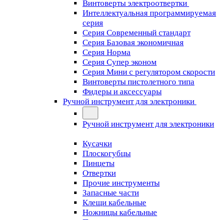
Винтоверты электроотвертки
Интеллектуальная программируемая
серия
Серия Современный стандарт
Серия Базовая экономичная
Серия Норма
Серия Cупер эконом
Серия Мини с регулятором скорости
Винтоверты пистолетного типа
Фидеры и аксессуары
Ручной инструмент для электроники
Ручной инструмент для электроники
Кусачки
Плоскогубцы
Пинцеты
Отвертки
Прочие инструменты
Запасные части
Клещи кабельные
Ножницы кабельные