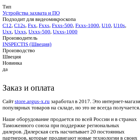
Тип
Устройства захвата и ПО
Подходит для видеомикроскопа
C12
,
С12s
,
Fхх
,
Fххs
,
Fххs-500
,
Fххs-1000
,
U10
,
U10s
,
Uхх
,
Uххs
,
Uххs-500
,
Uххs-1000
Производитель
INSPECTIS (Швеция)
Производство
Швеция
Новинка
да
Заказ и оплата
Cайт
store.argus-x.ru
заработал в 2017. Это интернет-магаз
популярных товаров на складе, но это не всегда получается.
Наше оборудование продается по всей России и в странах
Таможенного союза при поддержке региональных
дилеров. Дилерская сеть насчитывает 20 постоянных
партнеров, которые продвигают новые технологии в своих