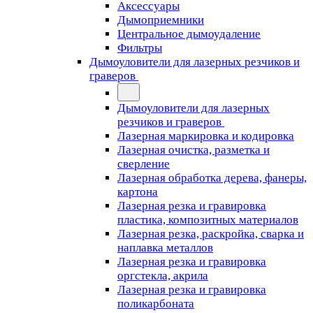
Аксессуары
Дымоприемники
Центральное дымоудаление
Фильтры
Дымоуловители для лазерных резчиков и
граверов
Дымоуловители для лазерных
резчиков и граверов
Лазерная маркировка и кодировка
Лазерная очистка, разметка и
сверление
Лазерная обработка дерева, фанеры,
картона
Лазерная резка и гравировка
пластика, композитных материалов
Лазерная резка, раскройка, сварка и
наплавка металлов
Лазерная резка и гравировка
оргстекла, акрила
Лазерная резка и гравировка
поликарбоната