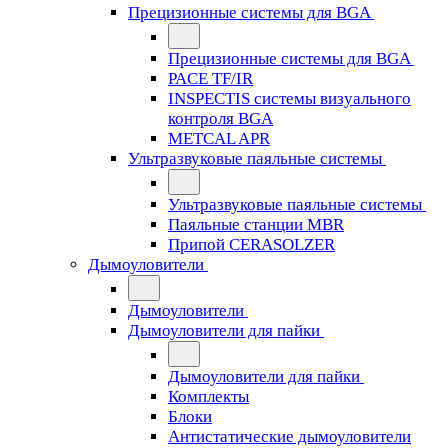
Прецизионные системы для BGA
Прецизионные системы для BGA
PACE TF/IR
INSPECTIS системы визуального
контроля BGA
METCAL APR
Ультразвуковые паяльные системы
Ультразвуковые паяльные системы
Паяльные станции MBR
Припой CERASOLZER
Дымоуловители
Дымоуловители
Дымоуловители для пайки
Дымоуловители для пайки
Комплекты
Блоки
Антистатические дымоуловители