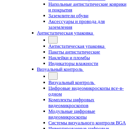
Напольные антистатические коврики
и покрытия
Заземлители обуви
Аксессуары и провода для
заземления
Антистатическая упаковка
Антистатическая упаковка
Пакеты антистатические
Наклейки и пломбы
Индикаторы влажности
Визуальный контроль
Визуальный контроль
Цифровые видеомикроскопы все-в-
одном
Комплекты цифровых
видеомикроскопов
Модульные цифровые
видеомикроскопы
Cистемы визуального контроля BGA
Инвертированные цифровые