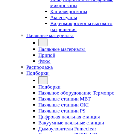
микроскопы
Капилляроскопы
Аксессуары
Видеомикроскопы высокого
разрешения
Паяльные материалы
Паяльные материалы
Припой
Флюс
Распродажа
Подборки
Подборки
Паяльное оборудование Термопро
Паяльные станции MBT
Паяльные станции OKI
Паяльные станции PS
Цифровая паяльная станция
Вакуумные паяльные станции
Дымоуловители Fumeclear