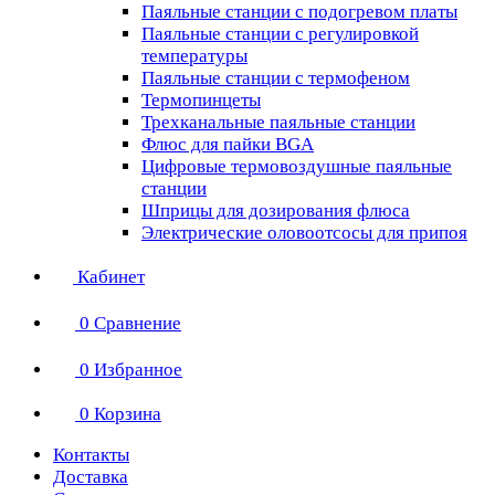
Паяльные станции с подогревом платы
Паяльные станции с регулировкой
температуры
Паяльные станции с термофеном
Термопинцеты
Трехканальные паяльные станции
Флюс для пайки BGA
Цифровые термовоздушные паяльные
станции
Шприцы для дозирования флюса
Электрические оловоотсосы для припоя
Кабинет
0
Сравнение
0
Избранное
0
Корзина
Контакты
Доставка