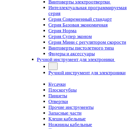
Винтоверты электроотвертки
Интеллектуальная программируемая
серия
Серия Современный стандарт
Серия Базовая экономичная
Серия Норма
Серия Cупер эконом
Серия Мини с регулятором скорости
Винтоверты пистолетного типа
Фидеры и аксессуары
Ручной инструмент для электроники
Ручной инструмент для электроники
Кусачки
Плоскогубцы
Пинцеты
Отвертки
Прочие инструменты
Запасные части
Клещи кабельные
Ножницы кабельные