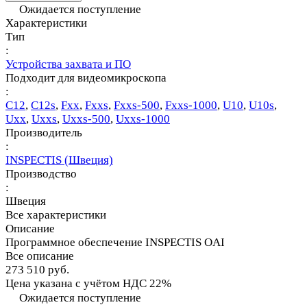
Ожидается поступление
Характеристики
Тип
:
Устройства захвата и ПО
Подходит для видеомикроскопа
:
C12
,
С12s
,
Fхх
,
Fххs
,
Fххs-500
,
Fххs-1000
,
U10
,
U10s
,
Uхх
,
Uххs
,
Uххs-500
,
Uххs-1000
Производитель
:
INSPECTIS (Швеция)
Производство
:
Швеция
Все характеристики
Описание
Программное обеспечение INSPECTIS OAI
Все описание
273 510 руб.
Цена указана с учётом НДС 22%
Ожидается поступление