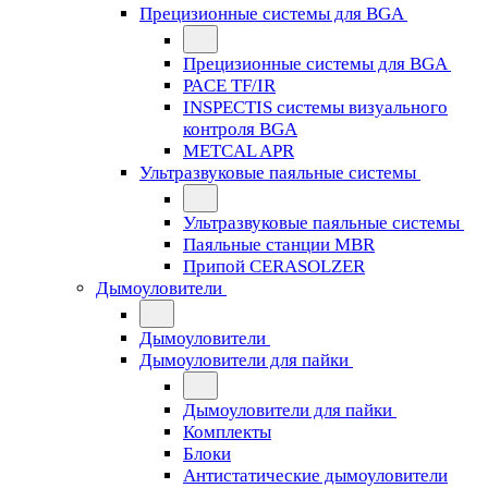
Прецизионные системы для BGA
Прецизионные системы для BGA
PACE TF/IR
INSPECTIS системы визуального
контроля BGA
METCAL APR
Ультразвуковые паяльные системы
Ультразвуковые паяльные системы
Паяльные станции MBR
Припой CERASOLZER
Дымоуловители
Дымоуловители
Дымоуловители для пайки
Дымоуловители для пайки
Комплекты
Блоки
Антистатические дымоуловители