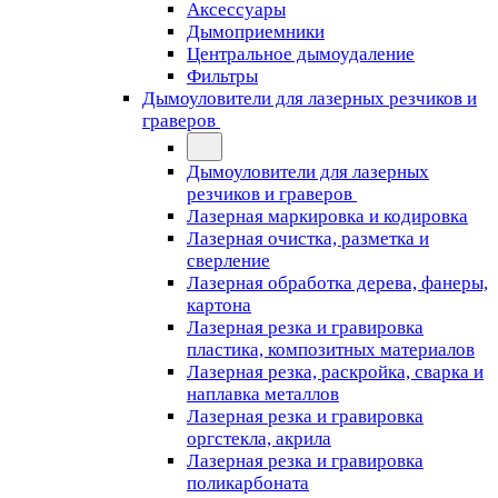
Аксессуары
Дымоприемники
Центральное дымоудаление
Фильтры
Дымоуловители для лазерных резчиков и
граверов
Дымоуловители для лазерных
резчиков и граверов
Лазерная маркировка и кодировка
Лазерная очистка, разметка и
сверление
Лазерная обработка дерева, фанеры,
картона
Лазерная резка и гравировка
пластика, композитных материалов
Лазерная резка, раскройка, сварка и
наплавка металлов
Лазерная резка и гравировка
оргстекла, акрила
Лазерная резка и гравировка
поликарбоната