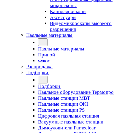
микроскопы
Капилляроскопы
Аксессуары
Видеомикроскопы высокого
разрешения
Паяльные материалы
Паяльные материалы
Припой
Флюс
Распродажа
Подборки
Подборки
Паяльное оборудование Термопро
Паяльные станции MBT
Паяльные станции OKI
Паяльные станции PS
Цифровая паяльная станция
Вакуумные паяльные станции
Дымоуловители Fumeclear