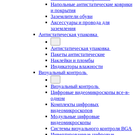
Напольные антистатические коврики
и покрытия
Заземлители обуви
Аксессуары и провода для
заземления
Антистатическая упаковка
Антистатическая упаковка
Пакеты антистатические
Наклейки и пломбы
Индикаторы влажности
Визуальный контроль
Визуальный контроль
Цифровые видеомикроскопы все-в-
одном
Комплекты цифровых
видеомикроскопов
Модульные цифровые
видеомикроскопы
Cистемы визуального контроля BGA
Инвертированные цифровые