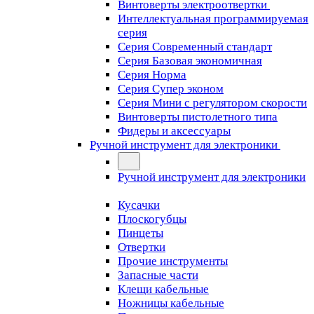
Винтоверты электроотвертки
Интеллектуальная программируемая
серия
Серия Современный стандарт
Серия Базовая экономичная
Серия Норма
Серия Cупер эконом
Серия Мини с регулятором скорости
Винтоверты пистолетного типа
Фидеры и аксессуары
Ручной инструмент для электроники
Ручной инструмент для электроники
Кусачки
Плоскогубцы
Пинцеты
Отвертки
Прочие инструменты
Запасные части
Клещи кабельные
Ножницы кабельные