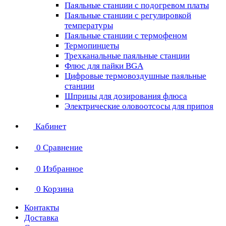
Паяльные станции с подогревом платы
Паяльные станции с регулировкой
температуры
Паяльные станции с термофеном
Термопинцеты
Трехканальные паяльные станции
Флюс для пайки BGA
Цифровые термовоздушные паяльные
станции
Шприцы для дозирования флюса
Электрические оловоотсосы для припоя
Кабинет
0
Сравнение
0
Избранное
0
Корзина
Контакты
Доставка