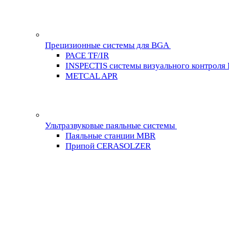
Прецизионные системы для BGA
PACE TF/IR
INSPECTIS системы визуального контроля
METCAL APR
Ультразвуковые паяльные системы
Паяльные станции MBR
Припой CERASOLZER