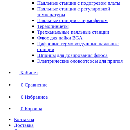
Паяльные станции с подогревом платы
Паяльные станции с регулировкой
температуры
Паяльные станции с термофеном
Термопинцеты
Трехканальные паяльные станции
Флюс для пайки BGA
Цифровые термовоздушные паяльные
станции
Шприцы для дозирования флюса
Электрические оловоотсосы для припоя
Кабинет
0
Сравнение
0
Избранное
0
Корзина
Контакты
Доставка