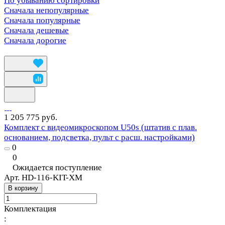
По убыванию сортировки
Сначала непопулярные
Сначала популярные
Сначала дешевые
Сначала дорогие
1 205 775 руб.
Комплект с видеомикроскопом U50s (штатив с плав.
основанием, подсветка, пульт с расш. настройками)
0
0
Ожидается поступление
Арт.
HD-116-KIT-XM
В корзину
Комплектация
: