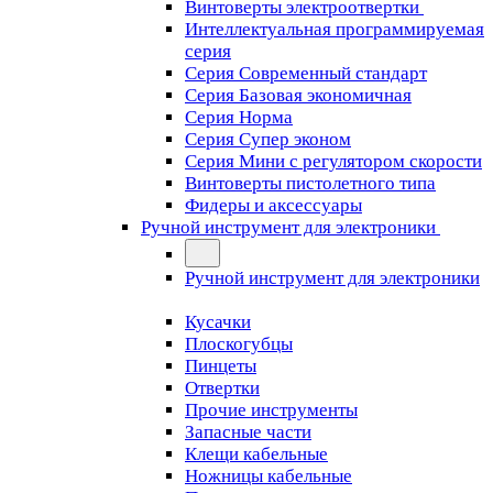
Винтоверты электроотвертки
Интеллектуальная программируемая
серия
Серия Современный стандарт
Серия Базовая экономичная
Серия Норма
Серия Cупер эконом
Серия Мини с регулятором скорости
Винтоверты пистолетного типа
Фидеры и аксессуары
Ручной инструмент для электроники
Ручной инструмент для электроники
Кусачки
Плоскогубцы
Пинцеты
Отвертки
Прочие инструменты
Запасные части
Клещи кабельные
Ножницы кабельные