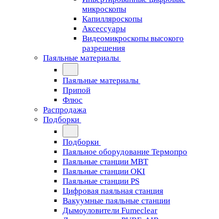
микроскопы
Капилляроскопы
Аксессуары
Видеомикроскопы высокого
разрешения
Паяльные материалы
Паяльные материалы
Припой
Флюс
Распродажа
Подборки
Подборки
Паяльное оборудование Термопро
Паяльные станции MBT
Паяльные станции OKI
Паяльные станции PS
Цифровая паяльная станция
Вакуумные паяльные станции
Дымоуловители Fumeclear