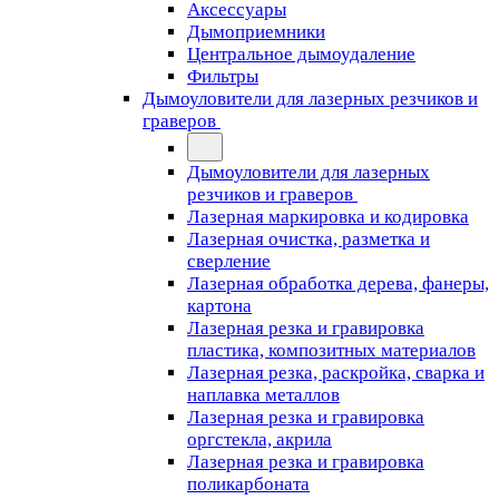
Аксессуары
Дымоприемники
Центральное дымоудаление
Фильтры
Дымоуловители для лазерных резчиков и
граверов
Дымоуловители для лазерных
резчиков и граверов
Лазерная маркировка и кодировка
Лазерная очистка, разметка и
сверление
Лазерная обработка дерева, фанеры,
картона
Лазерная резка и гравировка
пластика, композитных материалов
Лазерная резка, раскройка, сварка и
наплавка металлов
Лазерная резка и гравировка
оргстекла, акрила
Лазерная резка и гравировка
поликарбоната