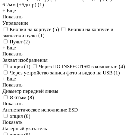
6.2мм (+5дптр)
(
1
)
+ Еще
Показать
Управление
Кнопки на корпусе
(
5
)
Кнопки на корпусе и
выносной пульт
(
1
)
Пульт
(
2
)
+ Еще
Показать
Захват изображения
опция
(
1
)
Через ПО INSPECTIS© в комплекте
(
4
)
Через устройство записи фото и видео на USB
(
1
)
+ Еще
Показать
Диаметр передней линзы
Ø 67мм
(
8
)
Показать
Антистатическое исполнение ESD
опция
(
8
)
Показать
Лазерный указатель
опция
(
8
)