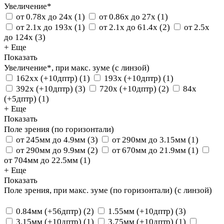
Увеличение*
от 0.78х до 24х
(
1
)
от 0.86x до 27х
(
1
)
от 2.1x до 193x
(
1
)
от 2.1x до 61.4x
(
2
)
от 2.5х
до 124х
(
3
)
+ Еще
Показать
Увеличение*, при макс. зуме (с линзой)
162xх (+10дптр)
(
1
)
193x (+10дптр)
(
1
)
392х (+10дптр)
(
3
)
720x (+10дптр)
(
2
)
84х
(+5дптр)
(
1
)
+ Еще
Показать
Поле зрения (по горизонтали)
от 245мм до 4.9мм
(
3
)
от 290мм до 3.15мм
(
1
)
от 290мм до 9.9мм
(
2
)
от 670мм до 21.9мм
(
1
)
от 704мм до 22.5мм
(
1
)
+ Еще
Показать
Поле зрения, при макс. зуме (по горизонтали) (с линзой)
0.84мм (+56дптр)
(
2
)
1.55мм (+10дптр)
(
3
)
3.15мм (+10дптр)
(
1
)
3.75мм (+10дптр)
(
1
)