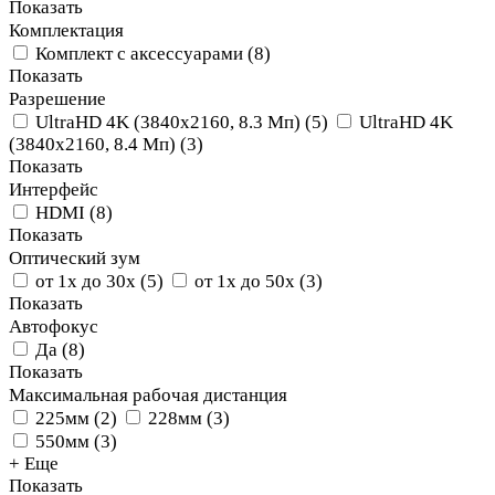
Показать
Комплектация
Комплект с аксессуарами
(
8
)
Показать
Разрешение
UltraHD 4K (3840х2160, 8.3 Мп)
(
5
)
UltraHD 4K
(3840х2160, 8.4 Мп)
(
3
)
Показать
Интерфейс
HDMI
(
8
)
Показать
Оптический зум
от 1х до 30х
(
5
)
от 1х до 50х
(
3
)
Показать
Автофокус
Да
(
8
)
Показать
Максимальная рабочая дистанция
225мм
(
2
)
228мм
(
3
)
550мм
(
3
)
+ Еще
Показать