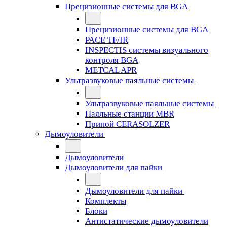
Прецизионные системы для BGA
Прецизионные системы для BGA
PACE TF/IR
INSPECTIS системы визуального
контроля BGA
METCAL APR
Ультразвуковые паяльные системы
Ультразвуковые паяльные системы
Паяльные станции MBR
Припой CERASOLZER
Дымоуловители
Дымоуловители
Дымоуловители для пайки
Дымоуловители для пайки
Комплекты
Блоки
Антистатические дымоуловители