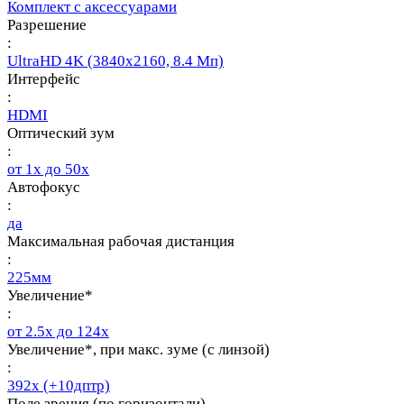
Комплект с аксессуарами
Разрешение
:
UltraHD 4K (3840х2160, 8.4 Мп)
Интерфейс
:
HDMI
Оптический зум
:
от 1х до 50х
Автофокус
:
да
Максимальная рабочая дистанция
:
225мм
Увеличение*
:
от 2.5х до 124х
Увеличение*, при макс. зуме (с линзой)
:
392х (+10дптр)
Поле зрения (по горизонтали)