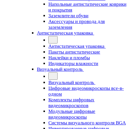
Напольные антистатические коврики
и покрытия
Заземлители обуви
Аксессуары и провода для
заземления
Антистатическая упаковка
Антистатическая упаковка
Пакеты антистатические
Наклейки и пломбы
Индикаторы влажности
Визуальный контроль
Визуальный контроль
Цифровые видеомикроскопы все-в-
одном
Комплекты цифровых
видеомикроскопов
Модульные цифровые
видеомикроскопы
Cистемы визуального контроля BGA
Инвертированные цифровые