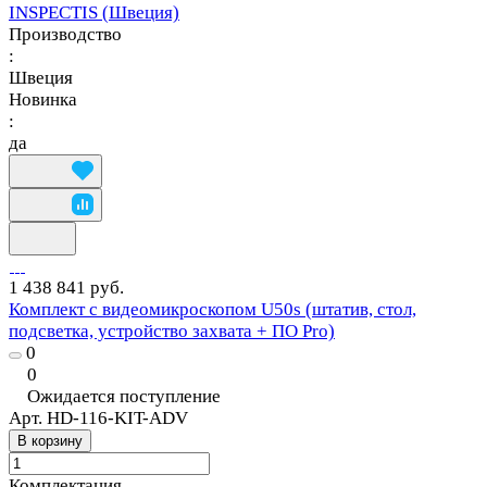
INSPECTIS (Швеция)
Производство
:
Швеция
Новинка
:
да
1 438 841 руб.
Комплект с видеомикроскопом U50s (штатив, стол,
подсветка, устройство захвата + ПО Pro)
0
0
Ожидается поступление
Арт.
HD-116-KIT-ADV
В корзину
Комплектация