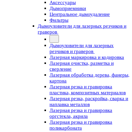
Аксессуары
Дымоприемники
Центральное дымоудаление
Фильтры
Дымоуловители для лазерных резчиков и
граверов
Дымоуловители для лазерных
резчиков и граверов
Лазерная маркировка и кодировка
Лазерная очистка, разметка и
сверление
Лазерная обработка дерева, фанеры,
картона
Лазерная резка и гравировка
пластика, композитных материалов
Лазерная резка, раскройка, сварка и
наплавка металлов
Лазерная резка и гравировка
оргстекла, акрила
Лазерная резка и гравировка
поликарбоната