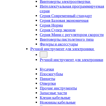
Винтоверты электроотвертки
Интеллектуальная программируемая
серия
Серия Современный стандарт
Серия Базовая экономичная
Серия Норма
Серия Cупер эконом
Серия Мини с регулятором скорости
Винтоверты пистолетного типа
Фидеры и аксессуары
Ручной инструмент для электроники
Ручной инструмент для электроники
Кусачки
Плоскогубцы
Пинцеты
Отвертки
Прочие инструменты
Запасные части
Клещи кабельные
Ножницы кабельные