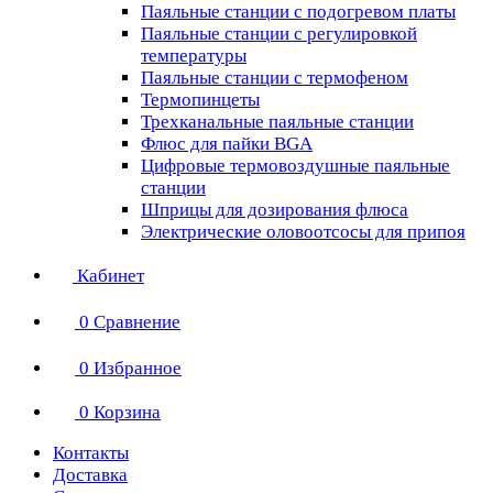
Паяльные станции с подогревом платы
Паяльные станции с регулировкой
температуры
Паяльные станции с термофеном
Термопинцеты
Трехканальные паяльные станции
Флюс для пайки BGA
Цифровые термовоздушные паяльные
станции
Шприцы для дозирования флюса
Электрические оловоотсосы для припоя
Кабинет
0
Сравнение
0
Избранное
0
Корзина
Контакты
Доставка