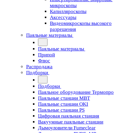
микроскопы
Капилляроскопы
Аксессуары
Видеомикроскопы высокого
разрешения
Паяльные материалы
Паяльные материалы
Припой
Флюс
Распродажа
Подборки
Подборки
Паяльное оборудование Термопро
Паяльные станции MBT
Паяльные станции OKI
Паяльные станции PS
Цифровая паяльная станция
Вакуумные паяльные станции
Дымоуловители Fumeclear