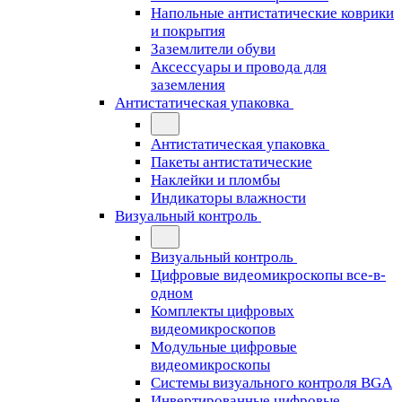
Напольные антистатические коврики
и покрытия
Заземлители обуви
Аксессуары и провода для
заземления
Антистатическая упаковка
Антистатическая упаковка
Пакеты антистатические
Наклейки и пломбы
Индикаторы влажности
Визуальный контроль
Визуальный контроль
Цифровые видеомикроскопы все-в-
одном
Комплекты цифровых
видеомикроскопов
Модульные цифровые
видеомикроскопы
Cистемы визуального контроля BGA
Инвертированные цифровые