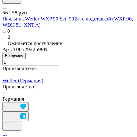
56 258 руб.
Паяльник Weller WXP 90 Set, 90Вт, с подставкой (WXP 90,
WDH 51, XNT A)
0
0
Ожидается поступление
Арт.
T0052922599N
В корзину
Производитель
:
Weller (Германия)
Производство
:
Германия