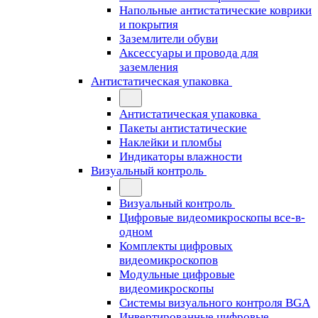
Напольные антистатические коврики
и покрытия
Заземлители обуви
Аксессуары и провода для
заземления
Антистатическая упаковка
Антистатическая упаковка
Пакеты антистатические
Наклейки и пломбы
Индикаторы влажности
Визуальный контроль
Визуальный контроль
Цифровые видеомикроскопы все-в-
одном
Комплекты цифровых
видеомикроскопов
Модульные цифровые
видеомикроскопы
Cистемы визуального контроля BGA
Инвертированные цифровые