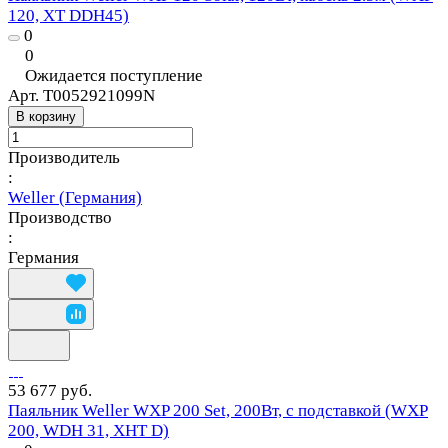
120, XT DDH45)
0
0
Ожидается поступление
Арт.
T0052921099N
В корзину
Производитель
:
Weller (Германия)
Производство
:
Германия
53 677 руб.
Паяльник Weller WXP 200 Set, 200Вт, с подставкой (WXP
200, WDH 31, XHT D)