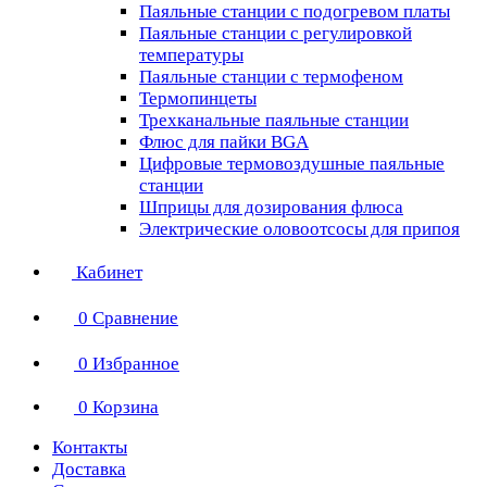
Паяльные станции с подогревом платы
Паяльные станции с регулировкой
температуры
Паяльные станции с термофеном
Термопинцеты
Трехканальные паяльные станции
Флюс для пайки BGA
Цифровые термовоздушные паяльные
станции
Шприцы для дозирования флюса
Электрические оловоотсосы для припоя
Кабинет
0
Сравнение
0
Избранное
0
Корзина
Контакты
Доставка