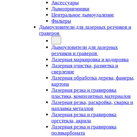
Аксессуары
Дымоприемники
Центральное дымоудаление
Фильтры
Дымоуловители для лазерных резчиков и
граверов
Дымоуловители для лазерных
резчиков и граверов
Лазерная маркировка и кодировка
Лазерная очистка, разметка и
сверление
Лазерная обработка дерева, фанеры,
картона
Лазерная резка и гравировка
пластика, композитных материалов
Лазерная резка, раскройка, сварка и
наплавка металлов
Лазерная резка и гравировка
оргстекла, акрила
Лазерная резка и гравировка
поликарбоната