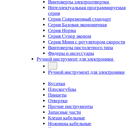
Винтоверты электроотвертки
Интеллектуальная программируемая
серия
Серия Современный стандарт
Серия Базовая экономичная
Серия Норма
Серия Cупер эконом
Серия Мини с регулятором скорости
Винтоверты пистолетного типа
Фидеры и аксессуары
Ручной инструмент для электроники
Ручной инструмент для электроники
Кусачки
Плоскогубцы
Пинцеты
Отвертки
Прочие инструменты
Запасные части
Клещи кабельные
Ножницы кабельные