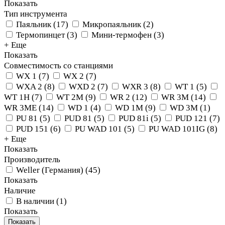
Показать
Тип инструмента
Паяльник
(
17
)
Микропаяльник
(
2
)
Термопинцет
(
3
)
Мини-термофен
(
3
)
+ Еще
Показать
Совместимость со станциями
WX 1
(
7
)
WX 2
(
7
)
WXA 2
(
8
)
WXD 2
(
7
)
WXR 3
(
8
)
WT 1
(
5
)
WT 1H
(
7
)
WT 2M
(
9
)
WR 2
(
12
)
WR 3M
(
14
)
WR 3ME
(
14
)
WD 1
(
4
)
WD 1M
(
9
)
WD 3M
(
1
)
PU 81
(
5
)
PUD 81
(
5
)
PUD 81i
(
5
)
PUD 121
(
7
)
PUD 151
(
6
)
PU WAD 101
(
5
)
PU WAD 101IG
(
8
)
+ Еще
Показать
Производитель
Weller (Германия)
(
45
)
Показать
Наличие
В наличии
(
1
)
Показать
Показать