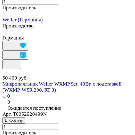
Производитель
:
Weller (Германия)
Производство
:
Германия
50 409 руб.
Микропаяльник Weller WXMP Set, 40Вт, с подставкой
(WXMP, WSR 200, RT 3)
0
0
Ожидается поступление
Арт.
T0052920499N
В корзину
Производитель