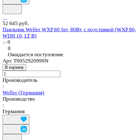
52 645 руб.
Паяльник Weller WXP 80 Set, 80Вт, с подставкой (WXP 80,
WDH 10, LT B)
0
0
Ожидается поступление
Арт.
T0052920999N
В корзину
Производитель
:
Weller (Германия)
Производство
:
Германия