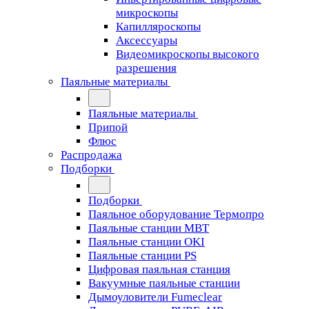
микроскопы
Капилляроскопы
Аксессуары
Видеомикроскопы высокого
разрешения
Паяльные материалы
Паяльные материалы
Припой
Флюс
Распродажа
Подборки
Подборки
Паяльное оборудование Термопро
Паяльные станции MBT
Паяльные станции OKI
Паяльные станции PS
Цифровая паяльная станция
Вакуумные паяльные станции
Дымоуловители Fumeclear