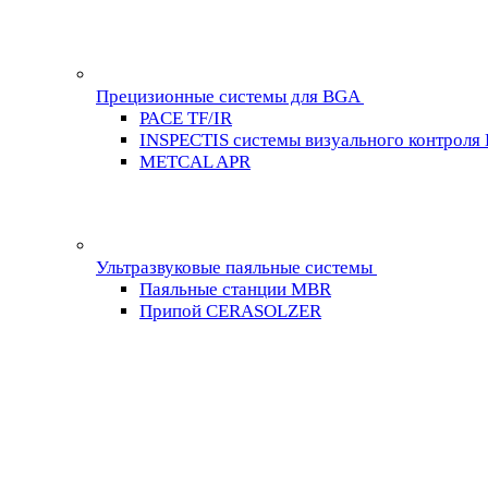
Прецизионные системы для BGA
PACE TF/IR
INSPECTIS системы визуального контроля
METCAL APR
Ультразвуковые паяльные системы
Паяльные станции MBR
Припой CERASOLZER