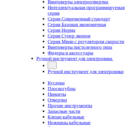
Винтоверты электроотвертки
Интеллектуальная программируемая
серия
Серия Современный стандарт
Серия Базовая экономичная
Серия Норма
Серия Cупер эконом
Серия Мини с регулятором скорости
Винтоверты пистолетного типа
Фидеры и аксессуары
Ручной инструмент для электроники
Ручной инструмент для электроники
Кусачки
Плоскогубцы
Пинцеты
Отвертки
Прочие инструменты
Запасные части
Клещи кабельные
Ножницы кабельные