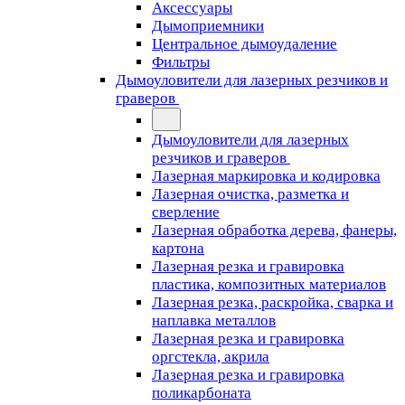
Аксессуары
Дымоприемники
Центральное дымоудаление
Фильтры
Дымоуловители для лазерных резчиков и
граверов
Дымоуловители для лазерных
резчиков и граверов
Лазерная маркировка и кодировка
Лазерная очистка, разметка и
сверление
Лазерная обработка дерева, фанеры,
картона
Лазерная резка и гравировка
пластика, композитных материалов
Лазерная резка, раскройка, сварка и
наплавка металлов
Лазерная резка и гравировка
оргстекла, акрила
Лазерная резка и гравировка
поликарбоната