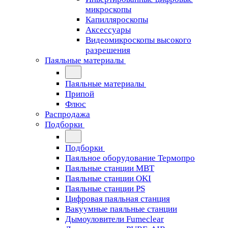
микроскопы
Капилляроскопы
Аксессуары
Видеомикроскопы высокого
разрешения
Паяльные материалы
Паяльные материалы
Припой
Флюс
Распродажа
Подборки
Подборки
Паяльное оборудование Термопро
Паяльные станции MBT
Паяльные станции OKI
Паяльные станции PS
Цифровая паяльная станция
Вакуумные паяльные станции
Дымоуловители Fumeclear