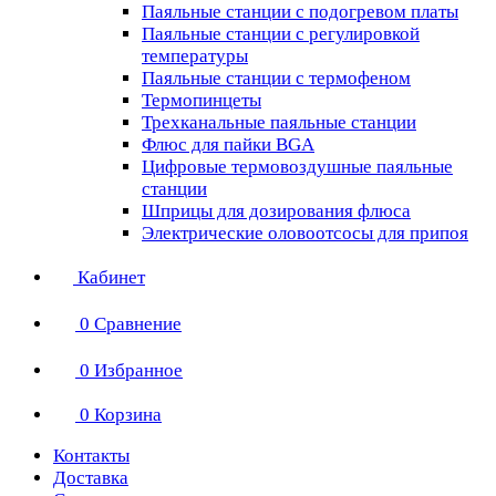
Паяльные станции с подогревом платы
Паяльные станции с регулировкой
температуры
Паяльные станции с термофеном
Термопинцеты
Трехканальные паяльные станции
Флюс для пайки BGA
Цифровые термовоздушные паяльные
станции
Шприцы для дозирования флюса
Электрические оловоотсосы для припоя
Кабинет
0
Сравнение
0
Избранное
0
Корзина
Контакты
Доставка