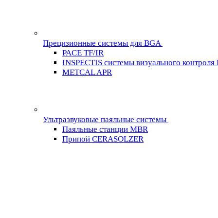
Прецизионные системы для BGA
PACE TF/IR
INSPECTIS системы визуального контроля
METCAL APR
Ультразвуковые паяльные системы
Паяльные станции MBR
Припой CERASOLZER