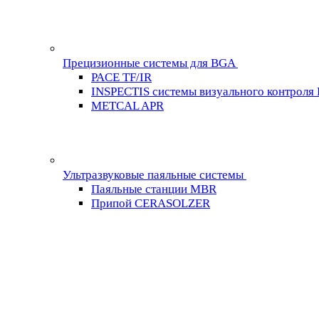
Прецизионные системы для BGA
PACE TF/IR
INSPECTIS системы визуального контроля
METCAL APR
Ультразвуковые паяльные системы
Паяльные станции MBR
Припой CERASOLZER