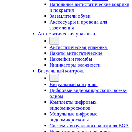
Напольные антистатические коврики
и покрытия
Заземлители обуви
Аксессуары и провода для
заземления
Антистатическая упаковка
Антистатическая упаковка
Пакеты антистатические
Наклейки и пломбы
Индикаторы влажности
Визуальный контроль
Визуальный контроль
Цифровые видеомикроскопы все-в-
одном
Комплекты цифровых
видеомикроскопов
Модульные цифровые
видеомикроскопы
Cистемы визуального контроля BGA
Инвертированные цифровые