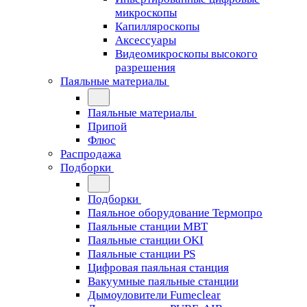
микроскопы
Капилляроскопы
Аксессуары
Видеомикроскопы высокого
разрешения
Паяльные материалы
Паяльные материалы
Припой
Флюс
Распродажа
Подборки
Подборки
Паяльное оборудование Термопро
Паяльные станции MBT
Паяльные станции OKI
Паяльные станции PS
Цифровая паяльная станция
Вакуумные паяльные станции
Дымоуловители Fumeclear