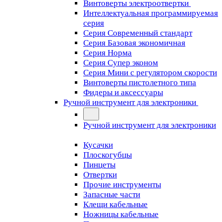
Винтоверты электроотвертки
Интеллектуальная программируемая
серия
Серия Современный стандарт
Серия Базовая экономичная
Серия Норма
Серия Cупер эконом
Серия Мини с регулятором скорости
Винтоверты пистолетного типа
Фидеры и аксессуары
Ручной инструмент для электроники
Ручной инструмент для электроники
Кусачки
Плоскогубцы
Пинцеты
Отвертки
Прочие инструменты
Запасные части
Клещи кабельные
Ножницы кабельные