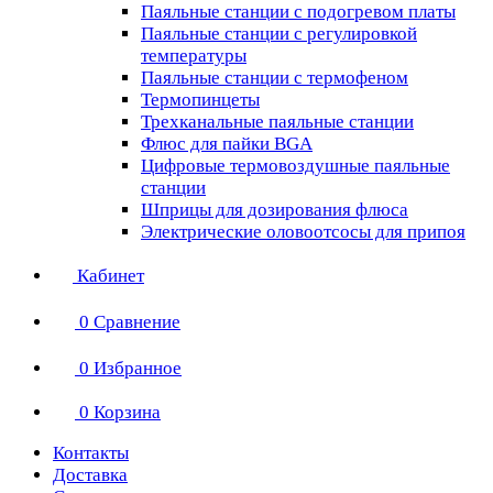
Паяльные станции с подогревом платы
Паяльные станции с регулировкой
температуры
Паяльные станции с термофеном
Термопинцеты
Трехканальные паяльные станции
Флюс для пайки BGA
Цифровые термовоздушные паяльные
станции
Шприцы для дозирования флюса
Электрические оловоотсосы для припоя
Кабинет
0
Сравнение
0
Избранное
0
Корзина
Контакты
Доставка