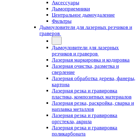
Аксессуары
Дымоприемники
Центральное дымоудаление
Фильтры
Дымоуловители для лазерных резчиков и
граверов
Дымоуловители для лазерных
резчиков и граверов
Лазерная маркировка и кодировка
Лазерная очистка, разметка и
сверление
Лазерная обработка дерева, фанеры,
картона
Лазерная резка и гравировка
пластика, композитных материалов
Лазерная резка, раскройка, сварка и
наплавка металлов
Лазерная резка и гравировка
оргстекла, акрила
Лазерная резка и гравировка
поликарбоната