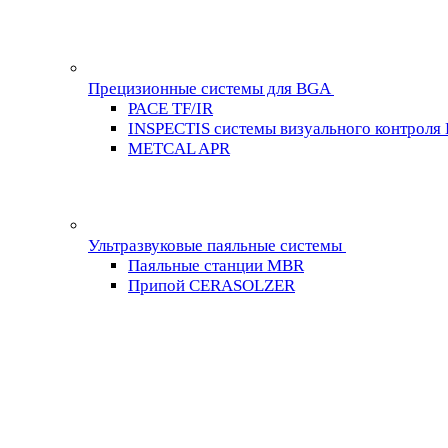
Прецизионные системы для BGA
PACE TF/IR
INSPECTIS системы визуального контроля
METCAL APR
Ультразвуковые паяльные системы
Паяльные станции MBR
Припой CERASOLZER