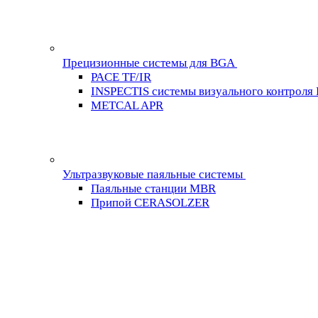
Прецизионные системы для BGA
PACE TF/IR
INSPECTIS системы визуального контроля
METCAL APR
Ультразвуковые паяльные системы
Паяльные станции MBR
Припой CERASOLZER