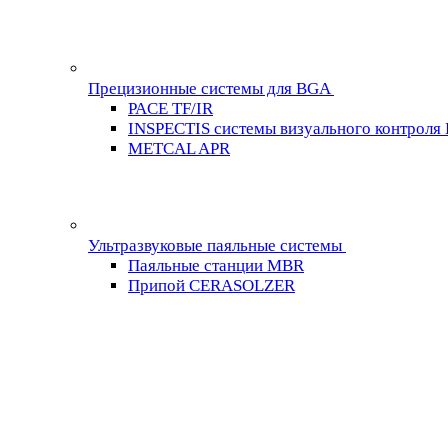
Прецизионные системы для BGA
PACE TF/IR
INSPECTIS системы визуального контроля
METCAL APR
Ультразвуковые паяльные системы
Паяльные станции MBR
Припой CERASOLZER