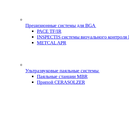
Прецизионные системы для BGA
PACE TF/IR
INSPECTIS системы визуального контроля
METCAL APR
Ультразвуковые паяльные системы
Паяльные станции MBR
Припой CERASOLZER