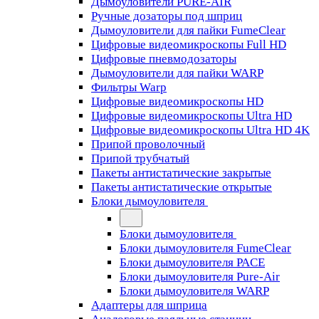
Дымоуловители PURE-AIR
Ручные дозаторы под шприц
Дымоуловители для пайки FumeClear
Цифровые видеомикроскопы Full HD
Цифровые пневмодозаторы
Дымоуловители для пайки WARP
Фильтры Warp
Цифровые видеомикроскопы HD
Цифровые видеомикроскопы Ultra HD
Цифровые видеомикроскопы Ultra HD 4K
Припой проволочный
Припой трубчатый
Пакеты антистатические закрытые
Пакеты антистатические открытые
Блоки дымоуловителя
Блоки дымоуловителя
Блоки дымоуловителя FumeClear
Блоки дымоуловителя PACE
Блоки дымоуловителя Pure-Air
Блоки дымоуловителя WARP
Адаптеры для шприца