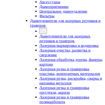
Аксессуары
Дымоприемники
Центральное дымоудаление
Фильтры
Дымоуловители для лазерных резчиков и
граверов
Дымоуловители для лазерных
резчиков и граверов
Лазерная маркировка и кодировка
Лазерная очистка, разметка и
сверление
Лазерная обработка дерева, фанеры,
картона
Лазерная резка и гравировка
пластика, композитных материалов
Лазерная резка, раскройка, сварка и
наплавка металлов
Лазерная резка и гравировка
оргстекла, акрила
Лазерная резка и гравировка
поликарбоната