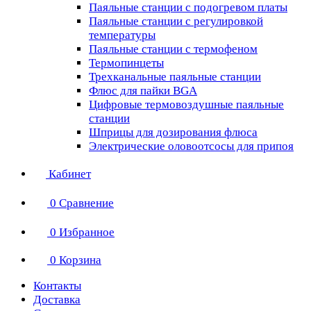
Паяльные станции с подогревом платы
Паяльные станции с регулировкой
температуры
Паяльные станции с термофеном
Термопинцеты
Трехканальные паяльные станции
Флюс для пайки BGA
Цифровые термовоздушные паяльные
станции
Шприцы для дозирования флюса
Электрические оловоотсосы для припоя
Кабинет
0
Сравнение
0
Избранное
0
Корзина
Контакты
Доставка