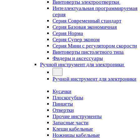
Винтоверты электроотвертки
Интеллектуальная программируемая
серия
Серия Современный стандарт
Серия Базовая экономичная
Серия Норма
Серия Cупер эконом
Серия Мини с регулятором скорости
Винтоверты пистолетного типа
Фидеры и аксессуары
Ручной инструмент для электроники
Ручной инструмент для электроники
Кусачки
Плоскогубцы
Пинцеты
Отвертки
Прочие инструменты
Запасные части
Клещи кабельные
Ножницы кабельные