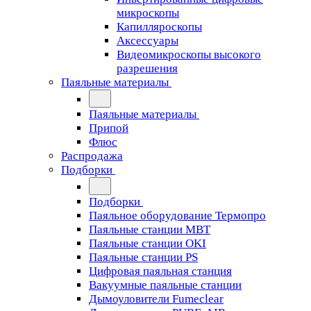
микроскопы
Капилляроскопы
Аксессуары
Видеомикроскопы высокого
разрешения
Паяльные материалы
Паяльные материалы
Припой
Флюс
Распродажа
Подборки
Подборки
Паяльное оборудование Термопро
Паяльные станции MBT
Паяльные станции OKI
Паяльные станции PS
Цифровая паяльная станция
Вакуумные паяльные станции
Дымоуловители Fumeclear