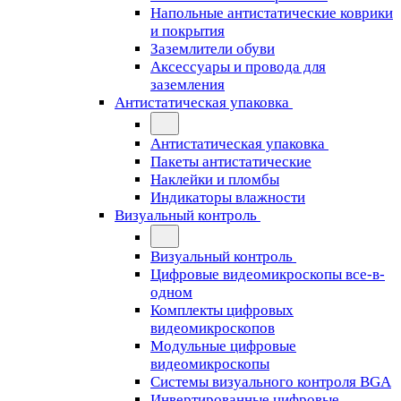
Напольные антистатические коврики
и покрытия
Заземлители обуви
Аксессуары и провода для
заземления
Антистатическая упаковка
Антистатическая упаковка
Пакеты антистатические
Наклейки и пломбы
Индикаторы влажности
Визуальный контроль
Визуальный контроль
Цифровые видеомикроскопы все-в-
одном
Комплекты цифровых
видеомикроскопов
Модульные цифровые
видеомикроскопы
Cистемы визуального контроля BGA
Инвертированные цифровые