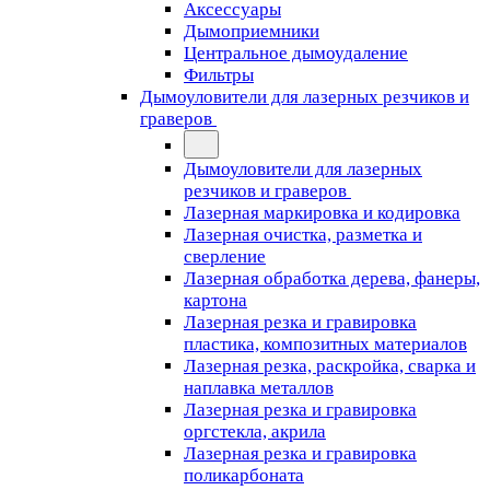
Аксессуары
Дымоприемники
Центральное дымоудаление
Фильтры
Дымоуловители для лазерных резчиков и
граверов
Дымоуловители для лазерных
резчиков и граверов
Лазерная маркировка и кодировка
Лазерная очистка, разметка и
сверление
Лазерная обработка дерева, фанеры,
картона
Лазерная резка и гравировка
пластика, композитных материалов
Лазерная резка, раскройка, сварка и
наплавка металлов
Лазерная резка и гравировка
оргстекла, акрила
Лазерная резка и гравировка
поликарбоната