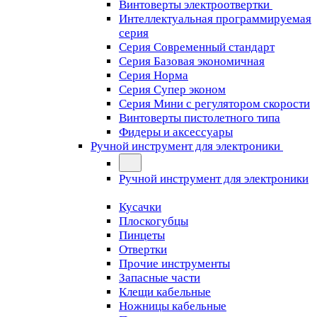
Винтоверты электроотвертки
Интеллектуальная программируемая
серия
Серия Современный стандарт
Серия Базовая экономичная
Серия Норма
Серия Cупер эконом
Серия Мини с регулятором скорости
Винтоверты пистолетного типа
Фидеры и аксессуары
Ручной инструмент для электроники
Ручной инструмент для электроники
Кусачки
Плоскогубцы
Пинцеты
Отвертки
Прочие инструменты
Запасные части
Клещи кабельные
Ножницы кабельные