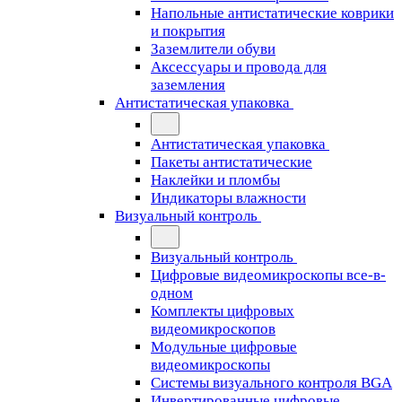
Напольные антистатические коврики
и покрытия
Заземлители обуви
Аксессуары и провода для
заземления
Антистатическая упаковка
Антистатическая упаковка
Пакеты антистатические
Наклейки и пломбы
Индикаторы влажности
Визуальный контроль
Визуальный контроль
Цифровые видеомикроскопы все-в-
одном
Комплекты цифровых
видеомикроскопов
Модульные цифровые
видеомикроскопы
Cистемы визуального контроля BGA
Инвертированные цифровые