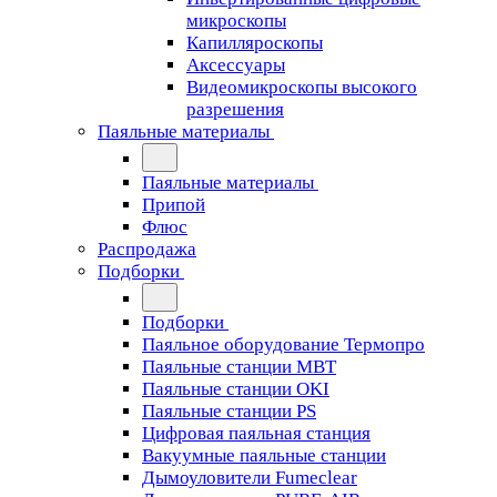
микроскопы
Капилляроскопы
Аксессуары
Видеомикроскопы высокого
разрешения
Паяльные материалы
Паяльные материалы
Припой
Флюс
Распродажа
Подборки
Подборки
Паяльное оборудование Термопро
Паяльные станции MBT
Паяльные станции OKI
Паяльные станции PS
Цифровая паяльная станция
Вакуумные паяльные станции
Дымоуловители Fumeclear