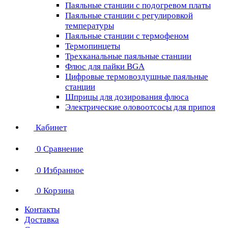
Паяльные станции с подогревом платы
Паяльные станции с регулировкой
температуры
Паяльные станции с термофеном
Термопинцеты
Трехканальные паяльные станции
Флюс для пайки BGA
Цифровые термовоздушные паяльные
станции
Шприцы для дозирования флюса
Электрические оловоотсосы для припоя
Кабинет
0
Сравнение
0
Избранное
0
Корзина
Контакты
Доставка