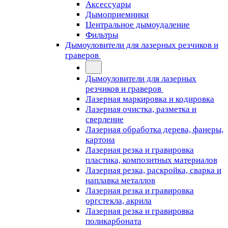
Аксессуары
Дымоприемники
Центральное дымоудаление
Фильтры
Дымоуловители для лазерных резчиков и
граверов
Дымоуловители для лазерных
резчиков и граверов
Лазерная маркировка и кодировка
Лазерная очистка, разметка и
сверление
Лазерная обработка дерева, фанеры,
картона
Лазерная резка и гравировка
пластика, композитных материалов
Лазерная резка, раскройка, сварка и
наплавка металлов
Лазерная резка и гравировка
оргстекла, акрила
Лазерная резка и гравировка
поликарбоната