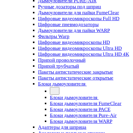
Дымоуловители PURE-AIR
Ручные дозаторы под шприц
Дымоуловители для пайки FumeClear
Цифровые видеомикроскопы Full HD
Цифровые пневмодозаторы
Дымоуловители для пайки WARP
Фильтры Warp
Цифровые видеомикроскопы HD
Цифровые видеомикроскопы Ultra HD
Цифровые видеомикроскопы Ultra HD 4K
Припой проволочный
Припой трубчатый
Пакеты антистатические закрытые
Пакеты антистатические открытые
Блоки дымоуловителя
Блоки дымоуловителя
Блоки дымоуловителя FumeClear
Блоки дымоуловителя PACE
Блоки дымоуловителя Pure-Air
Блоки дымоуловителя WARP
Адаптеры для шприца