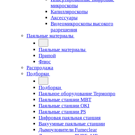
микроскопы
Капилляроскопы
Аксессуары
Видеомикроскопы высокого
разрешения
Паяльные материалы
Паяльные материалы
Припой
Флюс
Распродажа
Подборки
Подборки
Паяльное оборудование Термопро
Паяльные станции MBT
Паяльные станции OKI
Паяльные станции PS
Цифровая паяльная станция
Вакуумные паяльные станции
Дымоуловители Fumeclear