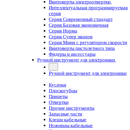
Винтоверты электроотвертки
Интеллектуальная программируемая
серия
Серия Современный стандарт
Серия Базовая экономичная
Серия Норма
Серия Cупер эконом
Серия Мини с регулятором скорости
Винтоверты пистолетного типа
Фидеры и аксессуары
Ручной инструмент для электроники
Ручной инструмент для электроники
Кусачки
Плоскогубцы
Пинцеты
Отвертки
Прочие инструменты
Запасные части
Клещи кабельные
Ножницы кабельные