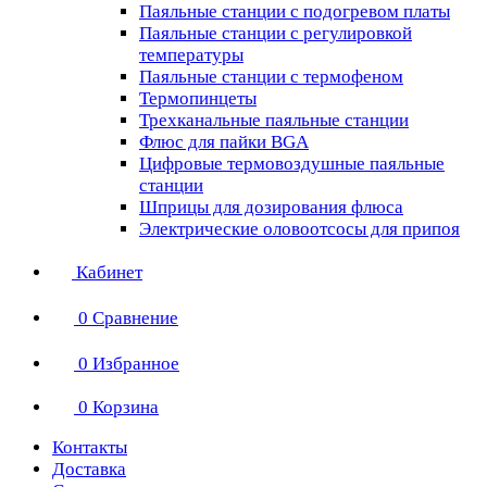
Паяльные станции с подогревом платы
Паяльные станции с регулировкой
температуры
Паяльные станции с термофеном
Термопинцеты
Трехканальные паяльные станции
Флюс для пайки BGA
Цифровые термовоздушные паяльные
станции
Шприцы для дозирования флюса
Электрические оловоотсосы для припоя
Кабинет
0
Сравнение
0
Избранное
0
Корзина
Контакты
Доставка