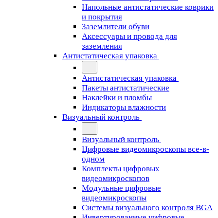
Напольные антистатические коврики
и покрытия
Заземлители обуви
Аксессуары и провода для
заземления
Антистатическая упаковка
Антистатическая упаковка
Пакеты антистатические
Наклейки и пломбы
Индикаторы влажности
Визуальный контроль
Визуальный контроль
Цифровые видеомикроскопы все-в-
одном
Комплекты цифровых
видеомикроскопов
Модульные цифровые
видеомикроскопы
Cистемы визуального контроля BGA
Инвертированные цифровые