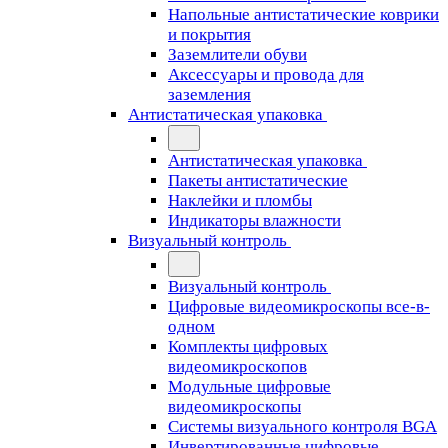
Напольные антистатические коврики
и покрытия
Заземлители обуви
Аксессуары и провода для
заземления
Антистатическая упаковка
Антистатическая упаковка
Пакеты антистатические
Наклейки и пломбы
Индикаторы влажности
Визуальный контроль
Визуальный контроль
Цифровые видеомикроскопы все-в-
одном
Комплекты цифровых
видеомикроскопов
Модульные цифровые
видеомикроскопы
Cистемы визуального контроля BGA
Инвертированные цифровые