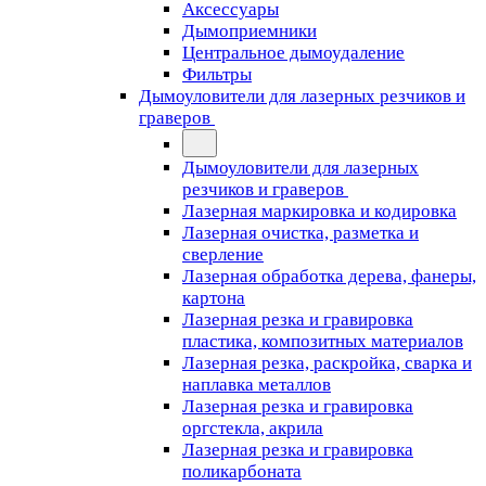
Аксессуары
Дымоприемники
Центральное дымоудаление
Фильтры
Дымоуловители для лазерных резчиков и
граверов
Дымоуловители для лазерных
резчиков и граверов
Лазерная маркировка и кодировка
Лазерная очистка, разметка и
сверление
Лазерная обработка дерева, фанеры,
картона
Лазерная резка и гравировка
пластика, композитных материалов
Лазерная резка, раскройка, сварка и
наплавка металлов
Лазерная резка и гравировка
оргстекла, акрила
Лазерная резка и гравировка
поликарбоната