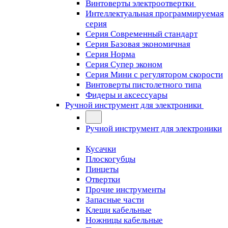
Винтоверты электроотвертки
Интеллектуальная программируемая
серия
Серия Современный стандарт
Серия Базовая экономичная
Серия Норма
Серия Cупер эконом
Серия Мини с регулятором скорости
Винтоверты пистолетного типа
Фидеры и аксессуары
Ручной инструмент для электроники
Ручной инструмент для электроники
Кусачки
Плоскогубцы
Пинцеты
Отвертки
Прочие инструменты
Запасные части
Клещи кабельные
Ножницы кабельные