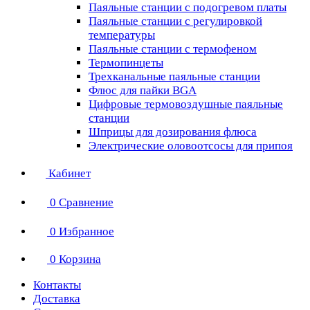
Паяльные станции с подогревом платы
Паяльные станции с регулировкой
температуры
Паяльные станции с термофеном
Термопинцеты
Трехканальные паяльные станции
Флюс для пайки BGA
Цифровые термовоздушные паяльные
станции
Шприцы для дозирования флюса
Электрические оловоотсосы для припоя
Кабинет
0
Сравнение
0
Избранное
0
Корзина
Контакты
Доставка