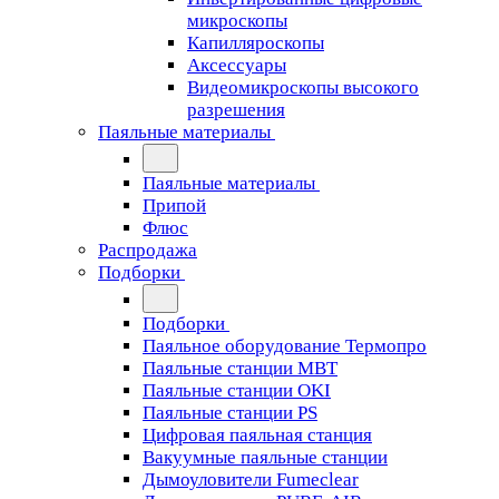
микроскопы
Капилляроскопы
Аксессуары
Видеомикроскопы высокого
разрешения
Паяльные материалы
Паяльные материалы
Припой
Флюс
Распродажа
Подборки
Подборки
Паяльное оборудование Термопро
Паяльные станции MBT
Паяльные станции OKI
Паяльные станции PS
Цифровая паяльная станция
Вакуумные паяльные станции
Дымоуловители Fumeclear