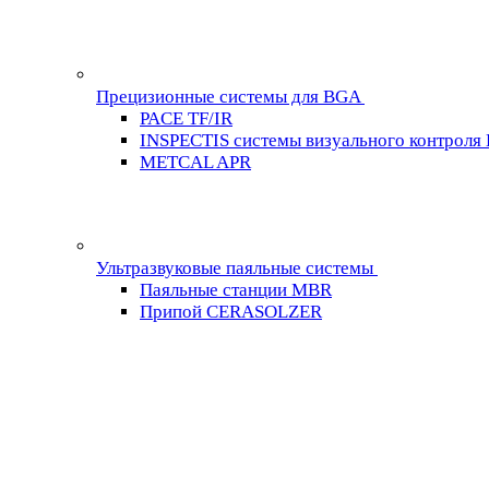
Прецизионные системы для BGA
PACE TF/IR
INSPECTIS системы визуального контроля
METCAL APR
Ультразвуковые паяльные системы
Паяльные станции MBR
Припой CERASOLZER