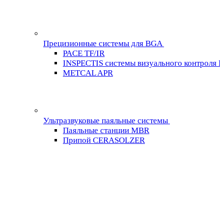
Прецизионные системы для BGA
PACE TF/IR
INSPECTIS системы визуального контроля
METCAL APR
Ультразвуковые паяльные системы
Паяльные станции MBR
Припой CERASOLZER