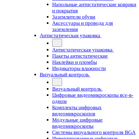
Напольные антистатические коврики
и покрытия
Заземлители обуви
Аксессуары и провода для
заземления
Антистатическая упаковка
Антистатическая упаковка
Пакеты антистатические
Наклейки и пломбы
Индикаторы влажности
Визуальный контроль
Визуальный контроль
Цифровые видеомикроскопы все-в-
одном
Комплекты цифровых
видеомикроскопов
Модульные цифровые
видеомикроскопы
Cистемы визуального контроля BGA
Инвертированные цифровые