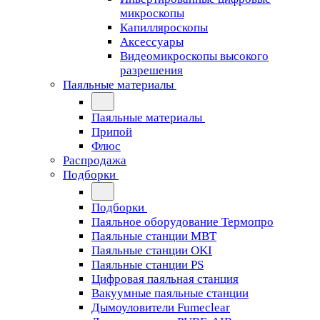
микроскопы
Капилляроскопы
Аксессуары
Видеомикроскопы высокого
разрешения
Паяльные материалы
Паяльные материалы
Припой
Флюс
Распродажа
Подборки
Подборки
Паяльное оборудование Термопро
Паяльные станции MBT
Паяльные станции OKI
Паяльные станции PS
Цифровая паяльная станция
Вакуумные паяльные станции
Дымоуловители Fumeclear