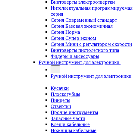
Винтоверты электроотвертки
Интеллектуальная программируемая
серия
Серия Современный стандарт
Серия Базовая экономичная
Серия Норма
Серия Cупер эконом
Серия Мини с регулятором скорости
Винтоверты пистолетного типа
Фидеры и аксессуары
Ручной инструмент для электроники
Ручной инструмент для электроники
Кусачки
Плоскогубцы
Пинцеты
Отвертки
Прочие инструменты
Запасные части
Клещи кабельные
Ножницы кабельные