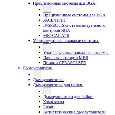
Прецизионные системы для BGA
Прецизионные системы для BGA
PACE TF/IR
INSPECTIS системы визуального
контроля BGA
METCAL APR
Ультразвуковые паяльные системы
Ультразвуковые паяльные системы
Паяльные станции MBR
Припой CERASOLZER
Дымоуловители
Дымоуловители
Дымоуловители для пайки
Дымоуловители для пайки
Комплекты
Блоки
Антистатические дымоуловители