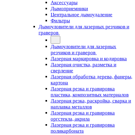
Аксессуары
Дымоприемники
Центральное дымоудаление
Фильтры
Дымоуловители для лазерных резчиков и
граверов
Дымоуловители для лазерных
резчиков и граверов
Лазерная маркировка и кодировка
Лазерная очистка, разметка и
сверление
Лазерная обработка дерева, фанеры,
картона
Лазерная резка и гравировка
пластика, композитных материалов
Лазерная резка, раскройка, сварка и
наплавка металлов
Лазерная резка и гравировка
оргстекла, акрила
Лазерная резка и гравировка
поликарбоната