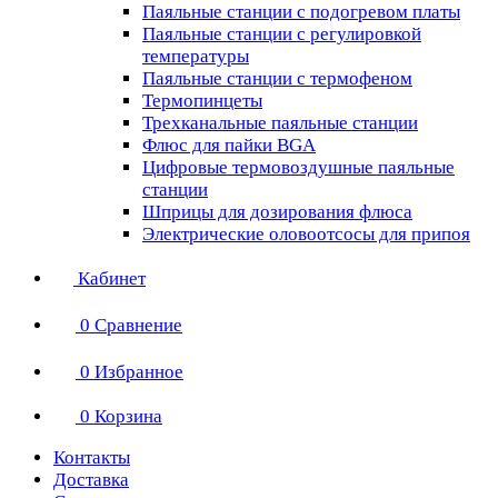
Паяльные станции с подогревом платы
Паяльные станции с регулировкой
температуры
Паяльные станции с термофеном
Термопинцеты
Трехканальные паяльные станции
Флюс для пайки BGA
Цифровые термовоздушные паяльные
станции
Шприцы для дозирования флюса
Электрические оловоотсосы для припоя
Кабинет
0
Сравнение
0
Избранное
0
Корзина
Контакты
Доставка