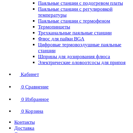
Паяльные станции с подогревом платы
Паяльные станции с регулировкой
температуры
Паяльные станции с термофеном
Термопинцеты
Трехканальные паяльные станции
Флюс для пайки BGA
Цифровые термовоздушные паяльные
станции
Шприцы для дозирования флюса
Электрические оловоотсосы для припоя
Кабинет
0
Сравнение
0
Избранное
0
Корзина
Контакты
Доставка