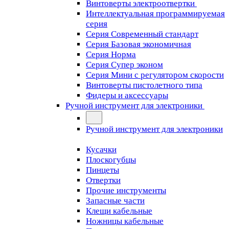
Винтоверты электроотвертки
Интеллектуальная программируемая
серия
Серия Современный стандарт
Серия Базовая экономичная
Серия Норма
Серия Cупер эконом
Серия Мини с регулятором скорости
Винтоверты пистолетного типа
Фидеры и аксессуары
Ручной инструмент для электроники
Ручной инструмент для электроники
Кусачки
Плоскогубцы
Пинцеты
Отвертки
Прочие инструменты
Запасные части
Клещи кабельные
Ножницы кабельные