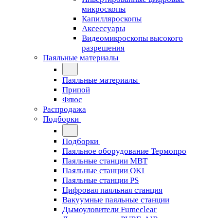
микроскопы
Капилляроскопы
Аксессуары
Видеомикроскопы высокого
разрешения
Паяльные материалы
Паяльные материалы
Припой
Флюс
Распродажа
Подборки
Подборки
Паяльное оборудование Термопро
Паяльные станции MBT
Паяльные станции OKI
Паяльные станции PS
Цифровая паяльная станция
Вакуумные паяльные станции
Дымоуловители Fumeclear