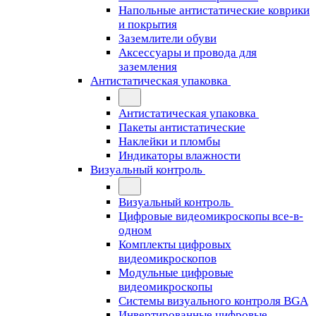
Напольные антистатические коврики
и покрытия
Заземлители обуви
Аксессуары и провода для
заземления
Антистатическая упаковка
Антистатическая упаковка
Пакеты антистатические
Наклейки и пломбы
Индикаторы влажности
Визуальный контроль
Визуальный контроль
Цифровые видеомикроскопы все-в-
одном
Комплекты цифровых
видеомикроскопов
Модульные цифровые
видеомикроскопы
Cистемы визуального контроля BGA
Инвертированные цифровые