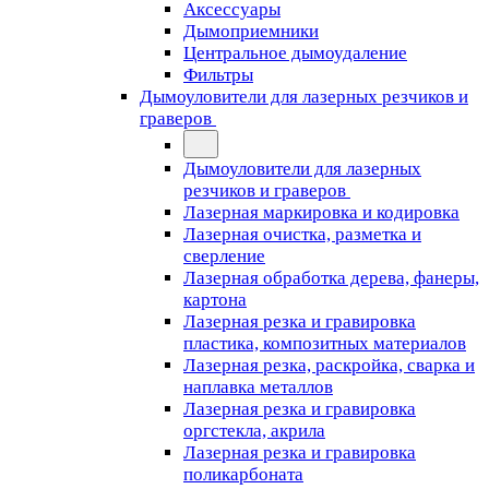
Аксессуары
Дымоприемники
Центральное дымоудаление
Фильтры
Дымоуловители для лазерных резчиков и
граверов
Дымоуловители для лазерных
резчиков и граверов
Лазерная маркировка и кодировка
Лазерная очистка, разметка и
сверление
Лазерная обработка дерева, фанеры,
картона
Лазерная резка и гравировка
пластика, композитных материалов
Лазерная резка, раскройка, сварка и
наплавка металлов
Лазерная резка и гравировка
оргстекла, акрила
Лазерная резка и гравировка
поликарбоната