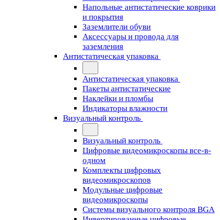
Напольные антистатические коврики
и покрытия
Заземлители обуви
Аксессуары и провода для
заземления
Антистатическая упаковка
Антистатическая упаковка
Пакеты антистатические
Наклейки и пломбы
Индикаторы влажности
Визуальный контроль
Визуальный контроль
Цифровые видеомикроскопы все-в-
одном
Комплекты цифровых
видеомикроскопов
Модульные цифровые
видеомикроскопы
Cистемы визуального контроля BGA
Инвертированные цифровые