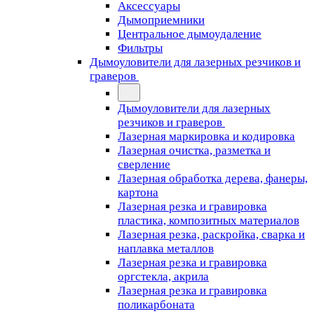
Аксессуары
Дымоприемники
Центральное дымоудаление
Фильтры
Дымоуловители для лазерных резчиков и
граверов
Дымоуловители для лазерных
резчиков и граверов
Лазерная маркировка и кодировка
Лазерная очистка, разметка и
сверление
Лазерная обработка дерева, фанеры,
картона
Лазерная резка и гравировка
пластика, композитных материалов
Лазерная резка, раскройка, сварка и
наплавка металлов
Лазерная резка и гравировка
оргстекла, акрила
Лазерная резка и гравировка
поликарбоната