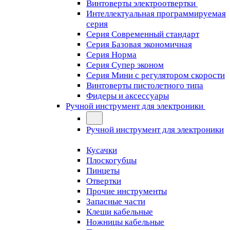
Винтоверты электроотвертки
Интеллектуальная программируемая
серия
Серия Современный стандарт
Серия Базовая экономичная
Серия Норма
Серия Cупер эконом
Серия Мини с регулятором скорости
Винтоверты пистолетного типа
Фидеры и аксессуары
Ручной инструмент для электроники
Ручной инструмент для электроники
Кусачки
Плоскогубцы
Пинцеты
Отвертки
Прочие инструменты
Запасные части
Клещи кабельные
Ножницы кабельные