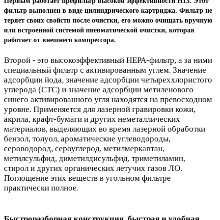
Первым работает префильтр высокой эффективности H13. Этот
фильтр выполнен в виде цилиндрического картриджа. Фильтр не
теряет своих свойств после очистки, его можно очищать вручную
или встроенной системой пневматической очистки, которая
работает от внешнего компрессора.
Второй - это высокоэффективный HEPA-фильтр, а за ними
специальный фильтр с активированным углем. Значение
адсорбции йода, значение адсорбции четыреххлористого
углерода (CTC) и значение адсорбции метиленового
синего активированного угля находятся на превосходном
уровне. Применяется для лазерной гравировки кожи,
акрила, крафт-бумаги и других неметаллических
материалов, выделяющих во время лазерной обработки
бензол, толуол, ароматические углеводороды,
сероводород, сероуглерод, метилмеркаптан,
метилсульфид, диметилдисульфид, триметиламин,
стирол и других органических летучих газов ЛО.
Поглощение этих веществ в угольном фильтре
практически полное.
Быстроразборная конструкция, быстрая и удобная