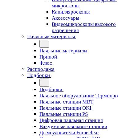
микроскопы
Капилляроскопы
Аксессуары
Видеомикроскопы высокого
разрешения
Паяльные материалы
Паяльные материалы
Припой
Флюс
Распродажа
Подборки
Подборки
Паяльное оборудование Термопро
Паяльные станции MBT
Паяльные станции OKI
Паяльные станции PS
Цифровая паяльная станция
Вакуумные паяльные станции
Дымоуловители Fumeclear