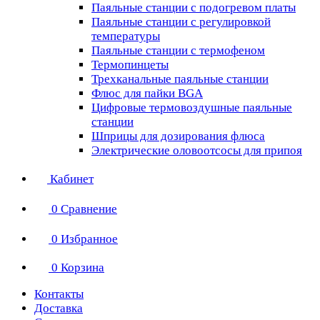
Паяльные станции с подогревом платы
Паяльные станции с регулировкой
температуры
Паяльные станции с термофеном
Термопинцеты
Трехканальные паяльные станции
Флюс для пайки BGA
Цифровые термовоздушные паяльные
станции
Шприцы для дозирования флюса
Электрические оловоотсосы для припоя
Кабинет
0
Сравнение
0
Избранное
0
Корзина
Контакты
Доставка