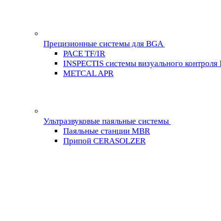
Прецизионные системы для BGA
PACE TF/IR
INSPECTIS системы визуального контроля
METCAL APR
Ультразвуковые паяльные системы
Паяльные станции MBR
Припой CERASOLZER