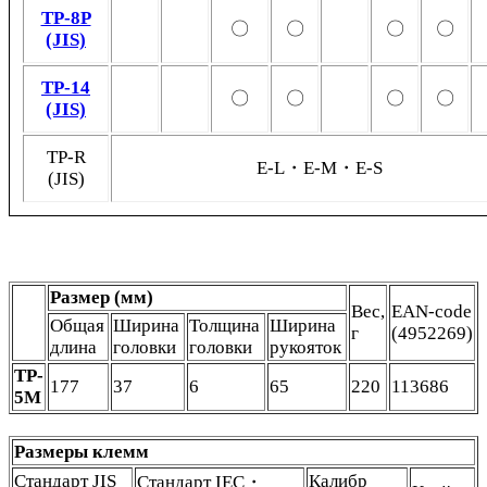
TP-8P
〇
〇
〇
〇
(JIS)
TP-14
〇
〇
〇
〇
(JIS)
TP-R
E-L・E-M・E-S
(JIS)
Размер (мм)
Вес,
EAN-code
Общая
Ширина
Толщина
Ширина
г
(4952269)
длина
головки
головки
рукояток
TP-
177
37
6
65
220
113686
5M
Размеры клемм
Стандарт JIS
Калибр
Стандарт IEC・