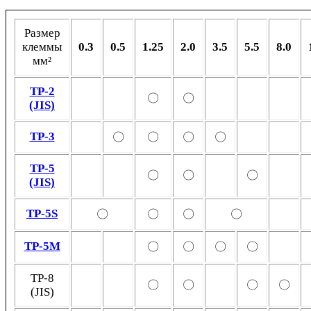
Размер
клеммы
0.3
0.5
1.25
2.0
3.5
5.5
8.0
мм²
TP-2
〇
〇
(JIS)
TP-3
〇
〇
〇
〇
TP-5
〇
〇
〇
(JIS)
TP-5S
〇
〇
〇
〇
TP-5M
〇
〇
〇
〇
TP-8
〇
〇
〇
〇
(JIS)