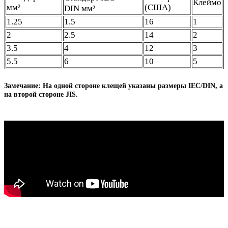
Клеймо
мм²
(США)
DIN мм²
1.25
1.5
16
1
2
2.5
14
2
3.5
4
12
3
5.5
6
10
5
Замечание: На одной стороне клещей указаны размеры IEC/DIN, а
на второй стороне JIS.