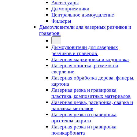
Аксессуары
Дымоприемники
Центральное дымоудаление
Фильтры
Дымоуловители для лазерных резчиков и
граверов
Дымоуловители для лазерных
резчиков и граверов
Лазерная маркировка и кодировка
Лазерная очистка, разметка и
сверление
Лазерная обработка дерева, фанеры,
картона
Лазерная резка и гравировка
пластика, композитных материалов
Лазерная резка, раскройка, сварка и
наплавка металлов
Лазерная резка и гравировка
оргстекла, акрила
Лазерная резка и гравировка
поликарбоната