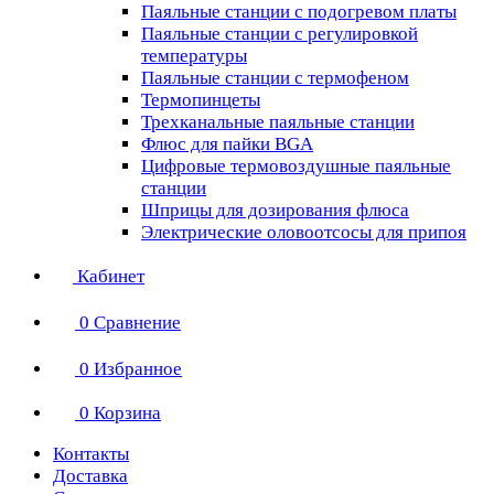
Паяльные станции с подогревом платы
Паяльные станции с регулировкой
температуры
Паяльные станции с термофеном
Термопинцеты
Трехканальные паяльные станции
Флюс для пайки BGA
Цифровые термовоздушные паяльные
станции
Шприцы для дозирования флюса
Электрические оловоотсосы для припоя
Кабинет
0
Сравнение
0
Избранное
0
Корзина
Контакты
Доставка