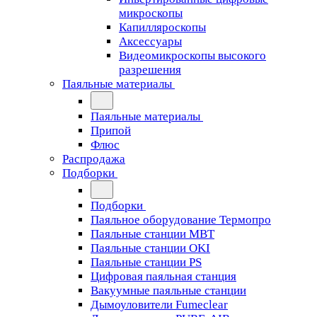
микроскопы
Капилляроскопы
Аксессуары
Видеомикроскопы высокого
разрешения
Паяльные материалы
Паяльные материалы
Припой
Флюс
Распродажа
Подборки
Подборки
Паяльное оборудование Термопро
Паяльные станции MBT
Паяльные станции OKI
Паяльные станции PS
Цифровая паяльная станция
Вакуумные паяльные станции
Дымоуловители Fumeclear