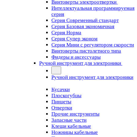
Винтоверты электроотвертки
Интеллектуальная программируемая
серия
Серия Современный стандарт
Серия Базовая экономичная
Серия Норма
Серия Cупер эконом
Серия Мини с регулятором скорости
Винтоверты пистолетного типа
Фидеры и аксессуары
Ручной инструмент для электроники
Ручной инструмент для электроники
Кусачки
Плоскогубцы
Пинцеты
Отвертки
Прочие инструменты
Запасные части
Клещи кабельные
Ножницы кабельные