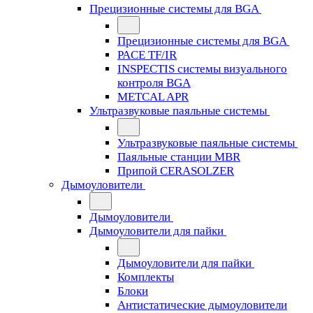
Прецизионные системы для BGA
Прецизионные системы для BGA
PACE TF/IR
INSPECTIS системы визуального
контроля BGA
METCAL APR
Ультразвуковые паяльные системы
Ультразвуковые паяльные системы
Паяльные станции MBR
Припой CERASOLZER
Дымоуловители
Дымоуловители
Дымоуловители для пайки
Дымоуловители для пайки
Комплекты
Блоки
Антистатические дымоуловители