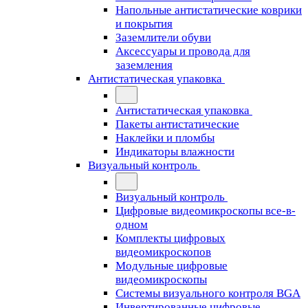
Напольные антистатические коврики
и покрытия
Заземлители обуви
Аксессуары и провода для
заземления
Антистатическая упаковка
Антистатическая упаковка
Пакеты антистатические
Наклейки и пломбы
Индикаторы влажности
Визуальный контроль
Визуальный контроль
Цифровые видеомикроскопы все-в-
одном
Комплекты цифровых
видеомикроскопов
Модульные цифровые
видеомикроскопы
Cистемы визуального контроля BGA
Инвертированные цифровые