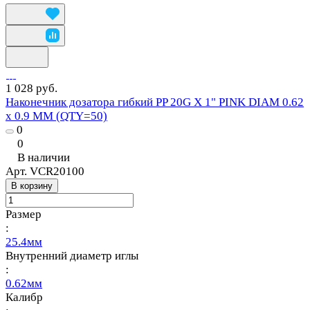
1 028 руб.
Наконечник дозатора гибкий PP 20G X 1" PINK DIAM 0.62
x 0.9 MM (QTY=50)
0
0
В наличии
Арт.
VCR20100
В корзину
Размер
:
25.4мм
Внутренний диаметр иглы
:
0.62мм
Калибр