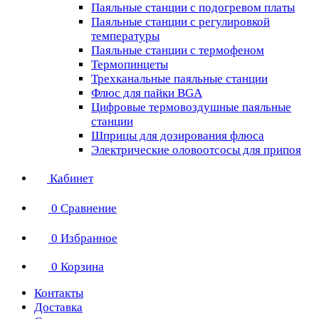
Паяльные станции с подогревом платы
Паяльные станции с регулировкой
температуры
Паяльные станции с термофеном
Термопинцеты
Трехканальные паяльные станции
Флюс для пайки BGA
Цифровые термовоздушные паяльные
станции
Шприцы для дозирования флюса
Электрические оловоотсосы для припоя
Кабинет
0
Сравнение
0
Избранное
0
Корзина
Контакты
Доставка