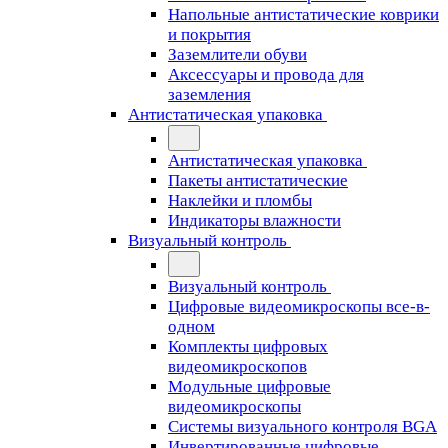
Напольные антистатические коврики
и покрытия
Заземлители обуви
Аксессуары и провода для
заземления
Антистатическая упаковка
Антистатическая упаковка
Пакеты антистатические
Наклейки и пломбы
Индикаторы влажности
Визуальный контроль
Визуальный контроль
Цифровые видеомикроскопы все-в-
одном
Комплекты цифровых
видеомикроскопов
Модульные цифровые
видеомикроскопы
Cистемы визуального контроля BGA
Инвертированные цифровые