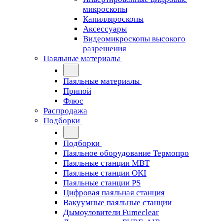
микроскопы
Капилляроскопы
Аксессуары
Видеомикроскопы высокого
разрешения
Паяльные материалы
Паяльные материалы
Припой
Флюс
Распродажа
Подборки
Подборки
Паяльное оборудование Термопро
Паяльные станции MBT
Паяльные станции OKI
Паяльные станции PS
Цифровая паяльная станция
Вакуумные паяльные станции
Дымоуловители Fumeclear