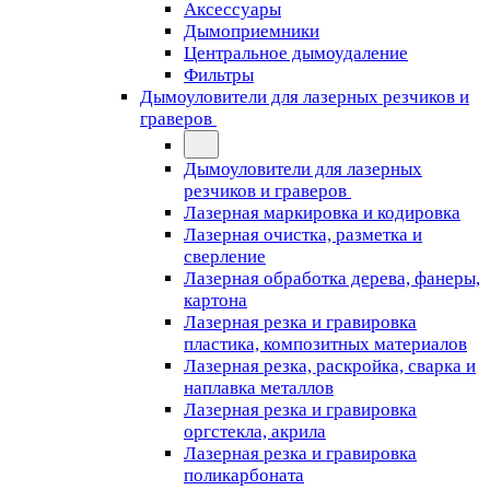
Аксессуары
Дымоприемники
Центральное дымоудаление
Фильтры
Дымоуловители для лазерных резчиков и
граверов
Дымоуловители для лазерных
резчиков и граверов
Лазерная маркировка и кодировка
Лазерная очистка, разметка и
сверление
Лазерная обработка дерева, фанеры,
картона
Лазерная резка и гравировка
пластика, композитных материалов
Лазерная резка, раскройка, сварка и
наплавка металлов
Лазерная резка и гравировка
оргстекла, акрила
Лазерная резка и гравировка
поликарбоната