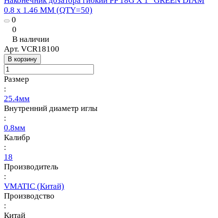
Наконечник дозатора гибкий PP 18G X 1" GREEN DIAM
0.8 x 1.46 MM (QTY=50)
0
0
В наличии
Арт.
VCR18100
В корзину
Размер
:
25.4мм
Внутренний диаметр иглы
:
0.8мм
Калибр
:
18
Производитель
:
VMATIC (Китай)
Производство
:
Китай