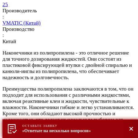
25
Производитель
:
VMATIC (Китай)
Производство
:
Китай
Наконечники из полипропилена - это отличное решение
для точного дозирования жидкостей. Они состоят из
пластиковой фиксирующей втулки с двойной спиралью и
канюли-ииглы из полипропилена, что обеспечивает
надежность и долговечность.
Преимущества полипропилена заключаются в том, что он
подходит для использования с различными жидкостями,
включая реактивные клеи и жидкости, чувствительные к
влажности. Наконечники гибкие и легко устанавливаются.
Кроме того, они обладают высокой прочностью и
надежностью, что делает их идеальным выбором для
профессиональных задач.
ОСТАВЬТЕ ЗАЯВКУ
«Ответьте на несколько вопросов»
Упаковка из 50 штук в пакете обеспечивает удобство