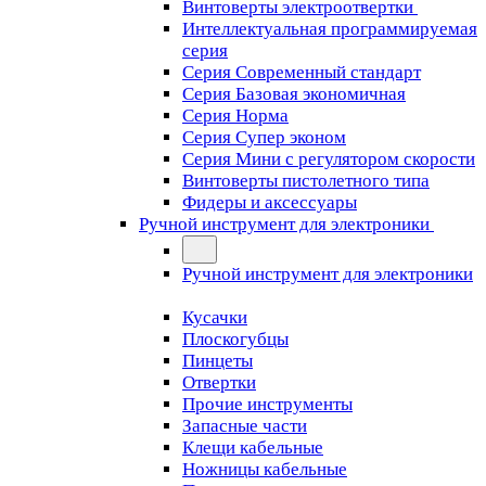
Винтоверты электроотвертки
Интеллектуальная программируемая
серия
Серия Современный стандарт
Серия Базовая экономичная
Серия Норма
Серия Cупер эконом
Серия Мини с регулятором скорости
Винтоверты пистолетного типа
Фидеры и аксессуары
Ручной инструмент для электроники
Ручной инструмент для электроники
Кусачки
Плоскогубцы
Пинцеты
Отвертки
Прочие инструменты
Запасные части
Клещи кабельные
Ножницы кабельные