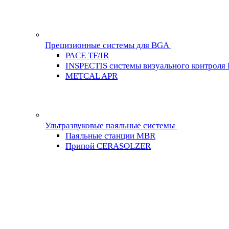
Прецизионные системы для BGA
PACE TF/IR
INSPECTIS системы визуального контроля
METCAL APR
Ультразвуковые паяльные системы
Паяльные станции MBR
Припой CERASOLZER