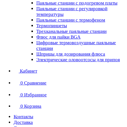
Паяльные станции с подогревом платы
Паяльные станции с регулировкой
температуры
Паяльные станции с термофеном
Термопинцеты
Трехканальные паяльные станции
Флюс для пайки BGA
Цифровые термовоздушные паяльные
станции
Шприцы для дозирования флюса
Электрические оловоотсосы для припоя
Кабинет
0
Сравнение
0
Избранное
0
Корзина
Контакты
Доставка