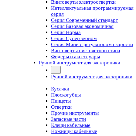
Винтоверты электроотвертки
Интеллектуальная программируемая
серия
Серия Современный стандарт
Серия Базовая экономичная
Серия Норма
Серия Cупер эконом
Серия Мини с регулятором скорости
Винтоверты пистолетного типа
Фидеры и аксессуары
Ручной инструмент для электроники
Ручной инструмент для электроники
Кусачки
Плоскогубцы
Пинцеты
Отвертки
Прочие инструменты
Запасные части
Клещи кабельные
Ножницы кабельные