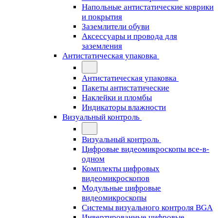
Напольные антистатические коврики
и покрытия
Заземлители обуви
Аксессуары и провода для
заземления
Антистатическая упаковка
Антистатическая упаковка
Пакеты антистатические
Наклейки и пломбы
Индикаторы влажности
Визуальный контроль
Визуальный контроль
Цифровые видеомикроскопы все-в-
одном
Комплекты цифровых
видеомикроскопов
Модульные цифровые
видеомикроскопы
Cистемы визуального контроля BGA
Инвертированные цифровые