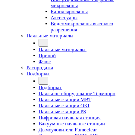
микроскопы
Капилляроскопы
Аксессуары
Видеомикроскопы высокого
разрешения
Паяльные материалы
Паяльные материалы
Припой
Флюс
Распродажа
Подборки
Подборки
Паяльное оборудование Термопро
Паяльные станции MBT
Паяльные станции OKI
Паяльные станции PS
Цифровая паяльная станция
Вакуумные паяльные станции
Дымоуловители Fumeclear