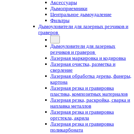
Аксессуары
Дымоприемники
Центральное дымоудаление
Фильтры
Дымоуловители для лазерных резчиков и
граверов
Дымоуловители для лазерных
резчиков и граверов
Лазерная маркировка и кодировка
Лазерная очистка, разметка и
сверление
Лазерная обработка дерева, фанеры,
картона
Лазерная резка и гравировка
пластика, композитных материалов
Лазерная резка, раскройка, сварка и
наплавка металлов
Лазерная резка и гравировка
оргстекла, акрила
Лазерная резка и гравировка
поликарбоната