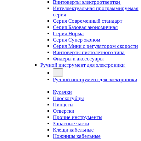
Винтоверты электроотвертки
Интеллектуальная программируемая
серия
Серия Современный стандарт
Серия Базовая экономичная
Серия Норма
Серия Cупер эконом
Серия Мини с регулятором скорости
Винтоверты пистолетного типа
Фидеры и аксессуары
Ручной инструмент для электроники
Ручной инструмент для электроники
Кусачки
Плоскогубцы
Пинцеты
Отвертки
Прочие инструменты
Запасные части
Клещи кабельные
Ножницы кабельные