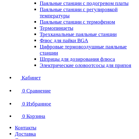
Паяльные станции с подогревом платы
Паяльные станции с регулировкой
температуры
Паяльные станции с термофеном
Термопинцеты
Трехканальные паяльные станции
Флюс для пайки BGA
Цифровые термовоздушные паяльные
станции
Шприцы для дозирования флюса
Электрические оловоотсосы для припоя
Кабинет
0
Сравнение
0
Избранное
0
Корзина
Контакты
Доставка