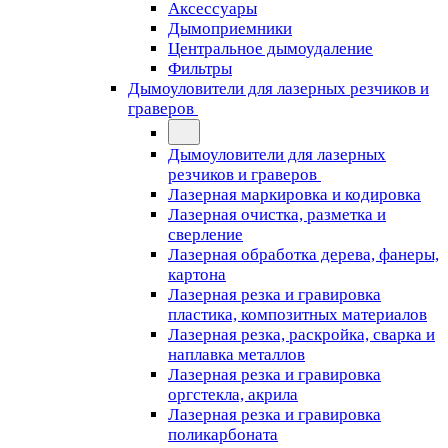
Аксессуары
Дымоприемники
Центральное дымоудаление
Фильтры
Дымоуловители для лазерных резчиков и
граверов
Дымоуловители для лазерных
резчиков и граверов
Лазерная маркировка и кодировка
Лазерная очистка, разметка и
сверление
Лазерная обработка дерева, фанеры,
картона
Лазерная резка и гравировка
пластика, композитных материалов
Лазерная резка, раскройка, сварка и
наплавка металлов
Лазерная резка и гравировка
оргстекла, акрила
Лазерная резка и гравировка
поликарбоната