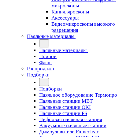
микроскопы
Капилляроскопы
Аксессуары
Видеомикроскопы высокого
разрешения
Паяльные материалы
Паяльные материалы
Припой
Флюс
Распродажа
Подборки
Подборки
Паяльное оборудование Термопро
Паяльные станции MBT
Паяльные станции OKI
Паяльные станции PS
Цифровая паяльная станция
Вакуумные паяльные станции
Дымоуловители Fumeclear