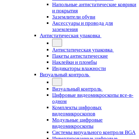
Напольные антистатические коврики
и покрытия
Заземлители обуви
Аксессуары и провода для
заземления
Антистатическая упаковка
Антистатическая упаковка
Пакеты антистатические
Наклейки и пломбы
Индикаторы влажности
Визуальный контроль
Визуальный контроль
Цифровые видеомикроскопы все-в-
одном
Комплекты цифровых
видеомикроскопов
Модульные цифровые
видеомикроскопы
Cистемы визуального контроля BGA
Инвертированные цифровые