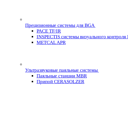
Прецизионные системы для BGA
PACE TF/IR
INSPECTIS системы визуального контроля
METCAL APR
Ультразвуковые паяльные системы
Паяльные станции MBR
Припой CERASOLZER