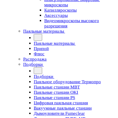
микроскопы
Капилляроскопы
Аксессуары
Видеомикроскопы высокого
разрешения
Паяльные материалы
Паяльные материалы
Припой
Флюс
Распродажа
Подборки
Подборки
Паяльное оборудование Термопро
Паяльные станции MBT
Паяльные станции OKI
Паяльные станции PS
Цифровая паяльная станция
Вакуумные паяльные станции
Дымоуловители Fumeclear