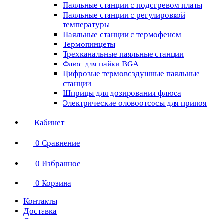
Паяльные станции с подогревом платы
Паяльные станции с регулировкой
температуры
Паяльные станции с термофеном
Термопинцеты
Трехканальные паяльные станции
Флюс для пайки BGA
Цифровые термовоздушные паяльные
станции
Шприцы для дозирования флюса
Электрические оловоотсосы для припоя
Кабинет
0
Сравнение
0
Избранное
0
Корзина
Контакты
Доставка