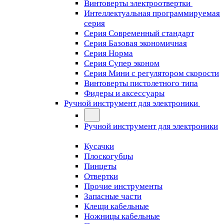
Винтоверты электроотвертки
Интеллектуальная программируемая
серия
Серия Современный стандарт
Серия Базовая экономичная
Серия Норма
Серия Cупер эконом
Серия Мини с регулятором скорости
Винтоверты пистолетного типа
Фидеры и аксессуары
Ручной инструмент для электроники
Ручной инструмент для электроники
Кусачки
Плоскогубцы
Пинцеты
Отвертки
Прочие инструменты
Запасные части
Клещи кабельные
Ножницы кабельные