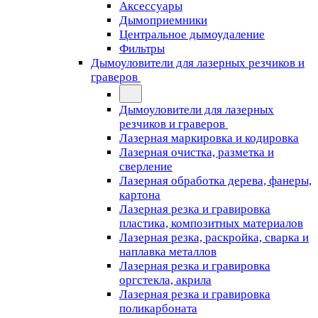
Аксессуары
Дымоприемники
Центральное дымоудаление
Фильтры
Дымоуловители для лазерных резчиков и
граверов
Дымоуловители для лазерных
резчиков и граверов
Лазерная маркировка и кодировка
Лазерная очистка, разметка и
сверление
Лазерная обработка дерева, фанеры,
картона
Лазерная резка и гравировка
пластика, композитных материалов
Лазерная резка, раскройка, сварка и
наплавка металлов
Лазерная резка и гравировка
оргстекла, акрила
Лазерная резка и гравировка
поликарбоната