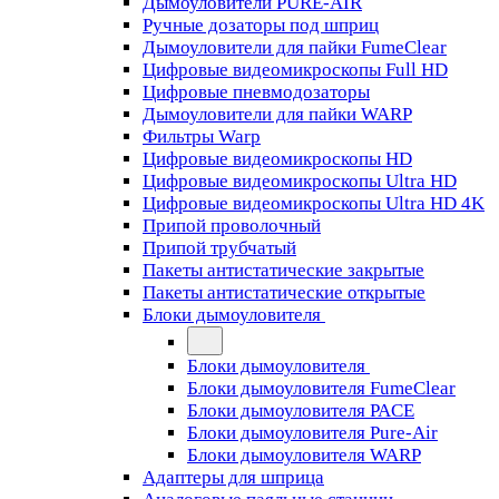
Дымоуловители PURE-AIR
Ручные дозаторы под шприц
Дымоуловители для пайки FumeClear
Цифровые видеомикроскопы Full HD
Цифровые пневмодозаторы
Дымоуловители для пайки WARP
Фильтры Warp
Цифровые видеомикроскопы HD
Цифровые видеомикроскопы Ultra HD
Цифровые видеомикроскопы Ultra HD 4K
Припой проволочный
Припой трубчатый
Пакеты антистатические закрытые
Пакеты антистатические открытые
Блоки дымоуловителя
Блоки дымоуловителя
Блоки дымоуловителя FumeClear
Блоки дымоуловителя PACE
Блоки дымоуловителя Pure-Air
Блоки дымоуловителя WARP
Адаптеры для шприца