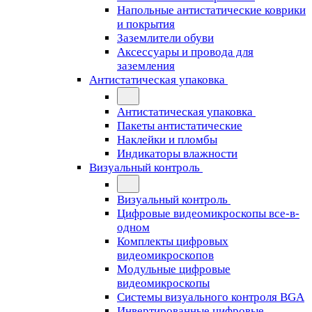
Напольные антистатические коврики
и покрытия
Заземлители обуви
Аксессуары и провода для
заземления
Антистатическая упаковка
Антистатическая упаковка
Пакеты антистатические
Наклейки и пломбы
Индикаторы влажности
Визуальный контроль
Визуальный контроль
Цифровые видеомикроскопы все-в-
одном
Комплекты цифровых
видеомикроскопов
Модульные цифровые
видеомикроскопы
Cистемы визуального контроля BGA
Инвертированные цифровые