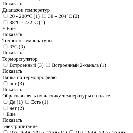
Показать
Диапазон температур
20 - 200°C
(
1
)
38 – 204°С
(
2
)
38°C - 232°C
(
1
)
+ Еще
Показать
Точность температуры
3°C
(
3
)
Показать
Терморегулятор
Встроенный
(
3
)
Встроенный 2-канала
(
1
)
Показать
Пайка по термопрофилю
нет
(
3
)
Показать
Обратная связь по датчику температуры на плате
Да
(
1
)
Есть
(
1
)
нет
(
2
)
+ Еще
Показать
Электропитание
197-264В, 50Гц, 425Вт
(
1
)
197-264В, 50Гц, 575Вт