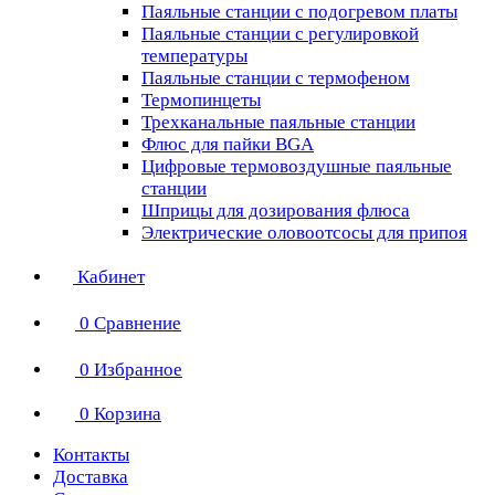
Паяльные станции с подогревом платы
Паяльные станции с регулировкой
температуры
Паяльные станции с термофеном
Термопинцеты
Трехканальные паяльные станции
Флюс для пайки BGA
Цифровые термовоздушные паяльные
станции
Шприцы для дозирования флюса
Электрические оловоотсосы для припоя
Кабинет
0
Сравнение
0
Избранное
0
Корзина
Контакты
Доставка