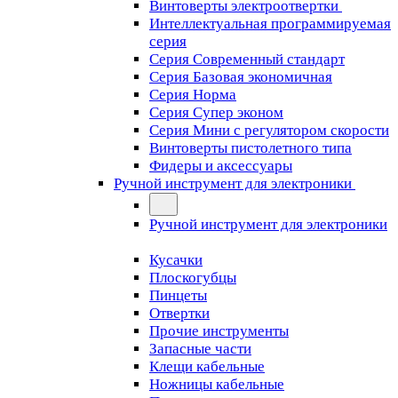
Винтоверты электроотвертки
Интеллектуальная программируемая
серия
Серия Современный стандарт
Серия Базовая экономичная
Серия Норма
Серия Cупер эконом
Серия Мини с регулятором скорости
Винтоверты пистолетного типа
Фидеры и аксессуары
Ручной инструмент для электроники
Ручной инструмент для электроники
Кусачки
Плоскогубцы
Пинцеты
Отвертки
Прочие инструменты
Запасные части
Клещи кабельные
Ножницы кабельные