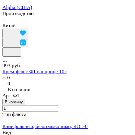
:
Alpha (США)
Производство
:
Китай
993 руб.
Крем-флюс Ф1 в шприце 10г
0
0
В наличии
Арт.
Ф1
В корзину
Тип флюса
:
Канифольный, безотмывочный, ROL-0
Вид