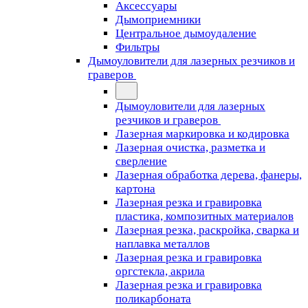
Аксессуары
Дымоприемники
Центральное дымоудаление
Фильтры
Дымоуловители для лазерных резчиков и
граверов
Дымоуловители для лазерных
резчиков и граверов
Лазерная маркировка и кодировка
Лазерная очистка, разметка и
сверление
Лазерная обработка дерева, фанеры,
картона
Лазерная резка и гравировка
пластика, композитных материалов
Лазерная резка, раскройка, сварка и
наплавка металлов
Лазерная резка и гравировка
оргстекла, акрила
Лазерная резка и гравировка
поликарбоната