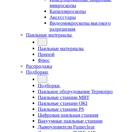
микроскопы
Капилляроскопы
Аксессуары
Видеомикроскопы высокого
разрешения
Паяльные материалы
Паяльные материалы
Припой
Флюс
Распродажа
Подборки
Подборки
Паяльное оборудование Термопро
Паяльные станции MBT
Паяльные станции OKI
Паяльные станции PS
Цифровая паяльная станция
Вакуумные паяльные станции
Дымоуловители Fumeclear