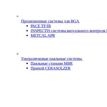
Прецизионные системы для BGA
PACE TF/IR
INSPECTIS системы визуального контроля
METCAL APR
Ультразвуковые паяльные системы
Паяльные станции MBR
Припой CERASOLZER