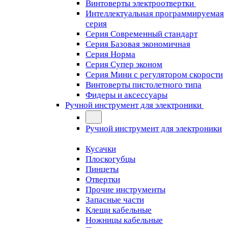
Винтоверты электроотвертки
Интеллектуальная программируемая
серия
Серия Современный стандарт
Серия Базовая экономичная
Серия Норма
Серия Cупер эконом
Серия Мини с регулятором скорости
Винтоверты пистолетного типа
Фидеры и аксессуары
Ручной инструмент для электроники
Ручной инструмент для электроники
Кусачки
Плоскогубцы
Пинцеты
Отвертки
Прочие инструменты
Запасные части
Клещи кабельные
Ножницы кабельные