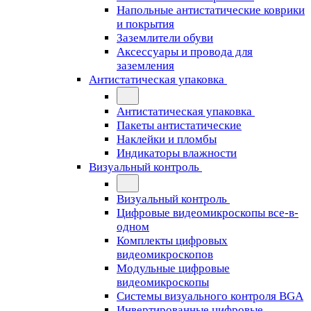
Напольные антистатические коврики
и покрытия
Заземлители обуви
Аксессуары и провода для
заземления
Антистатическая упаковка
Антистатическая упаковка
Пакеты антистатические
Наклейки и пломбы
Индикаторы влажности
Визуальный контроль
Визуальный контроль
Цифровые видеомикроскопы все-в-
одном
Комплекты цифровых
видеомикроскопов
Модульные цифровые
видеомикроскопы
Cистемы визуального контроля BGA
Инвертированные цифровые