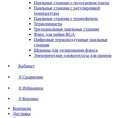
Паяльные станции с подогревом платы
Паяльные станции с регулировкой
температуры
Паяльные станции с термофеном
Термопинцеты
Трехканальные паяльные станции
Флюс для пайки BGA
Цифровые термовоздушные паяльные
станции
Шприцы для дозирования флюса
Электрические оловоотсосы для припоя
Кабинет
0
Сравнение
0
Избранное
0
Корзина
Контакты
Доставка