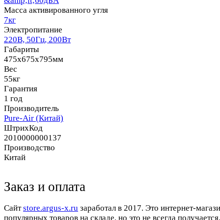
&amp;lt;60дБА
Масса активированного угля
7кг
Электропитание
220В, 50Гц, 200Вт
Габариты
475х675х795мм
Вес
55кг
Гарантия
1 год
Производитель
Pure-Air (Китай)
ШтрихКод
2010000000137
Производство
Китай
Заказ и оплата
Cайт
store.argus-x.ru
заработал в 2017. Это интернет-магаз
популярных товаров на складе, но это не всегда получается.