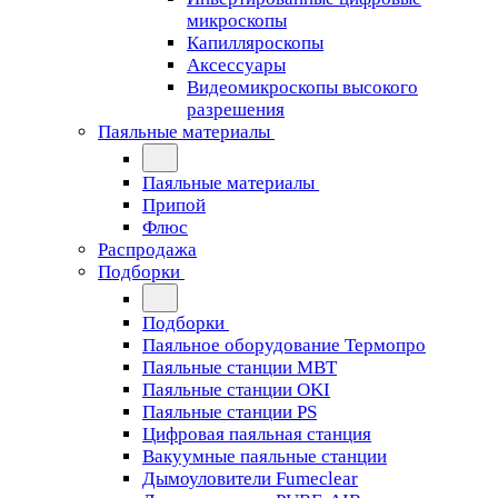
микроскопы
Капилляроскопы
Аксессуары
Видеомикроскопы высокого
разрешения
Паяльные материалы
Паяльные материалы
Припой
Флюс
Распродажа
Подборки
Подборки
Паяльное оборудование Термопро
Паяльные станции MBT
Паяльные станции OKI
Паяльные станции PS
Цифровая паяльная станция
Вакуумные паяльные станции
Дымоуловители Fumeclear