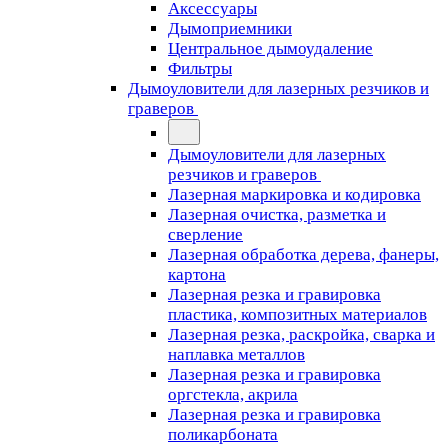
Аксессуары
Дымоприемники
Центральное дымоудаление
Фильтры
Дымоуловители для лазерных резчиков и
граверов
Дымоуловители для лазерных
резчиков и граверов
Лазерная маркировка и кодировка
Лазерная очистка, разметка и
сверление
Лазерная обработка дерева, фанеры,
картона
Лазерная резка и гравировка
пластика, композитных материалов
Лазерная резка, раскройка, сварка и
наплавка металлов
Лазерная резка и гравировка
оргстекла, акрила
Лазерная резка и гравировка
поликарбоната