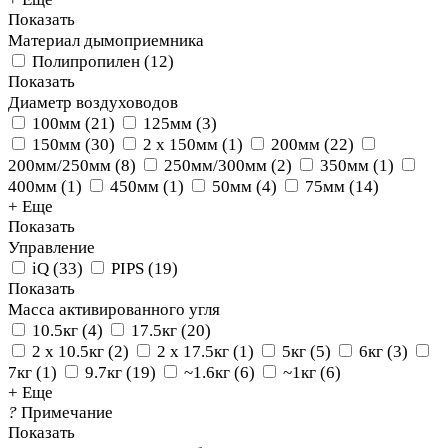
Показать
Материал дымоприемника
Полипропилен
(
12
)
Показать
Диаметр воздуховодов
100мм
(
21
)
125мм
(
3
)
150мм
(
30
)
2 х 150мм
(
1
)
200мм
(
22
)
200мм/250мм
(
8
)
250мм/300мм
(
2
)
350мм
(
1
)
400мм
(
1
)
450мм
(
1
)
50мм
(
4
)
75мм
(
14
)
+ Еще
Показать
Управление
iQ
(
33
)
PIPS
(
19
)
Показать
Масса активированного угля
10.5кг
(
4
)
17.5кг
(
20
)
2 х 10.5кг
(
2
)
2 х 17.5кг
(
1
)
5кг
(
5
)
6кг
(
3
)
7кг
(
1
)
9.7кг
(
19
)
~1.6кг
(
6
)
~1кг
(
6
)
+ Еще
?
Примечание
Показать