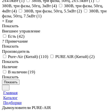
2x4.0кВт
(
1
)
380В, три фазы, 50гц, 2х5.5кВт
(
1
)
380В, три фазы, 50гц, 3кВт
(
4
)
380В, три фазы, 50гц,
4кВт
(
4
)
380В, три фазы, 50гц, 5.5кВт
(
2
)
380В, три
фазы, 50гц, 7.5кВт
(
1
)
+ Еще
Показать
Внешнее управление
Есть
(
42
)
?
Примечание
Показать
Производитель
Pure-Air (Китай)
(
110
)
PURE AIR (Китай)
(
2
)
Показать
Наличие
В наличии
(
19
)
Показать
Показать
Главная
Каталог
Подборки
Дымоуловители PURE-AIR