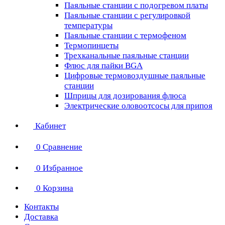
Паяльные станции с подогревом платы
Паяльные станции с регулировкой
температуры
Паяльные станции с термофеном
Термопинцеты
Трехканальные паяльные станции
Флюс для пайки BGA
Цифровые термовоздушные паяльные
станции
Шприцы для дозирования флюса
Электрические оловоотсосы для припоя
Кабинет
0
Сравнение
0
Избранное
0
Корзина
Контакты
Доставка