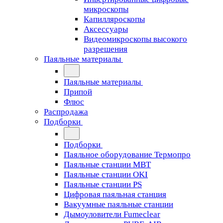
микроскопы
Капилляроскопы
Аксессуары
Видеомикроскопы высокого
разрешения
Паяльные материалы
Паяльные материалы
Припой
Флюс
Распродажа
Подборки
Подборки
Паяльное оборудование Термопро
Паяльные станции MBT
Паяльные станции OKI
Паяльные станции PS
Цифровая паяльная станция
Вакуумные паяльные станции
Дымоуловители Fumeclear