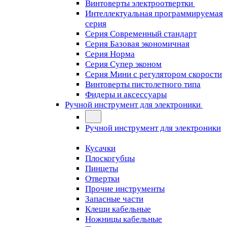
Винтоверты электроотвертки
Интеллектуальная программируемая
серия
Серия Современный стандарт
Серия Базовая экономичная
Серия Норма
Серия Cупер эконом
Серия Мини с регулятором скорости
Винтоверты пистолетного типа
Фидеры и аксессуары
Ручной инструмент для электроники
Ручной инструмент для электроники
Кусачки
Плоскогубцы
Пинцеты
Отвертки
Прочие инструменты
Запасные части
Клещи кабельные
Ножницы кабельные