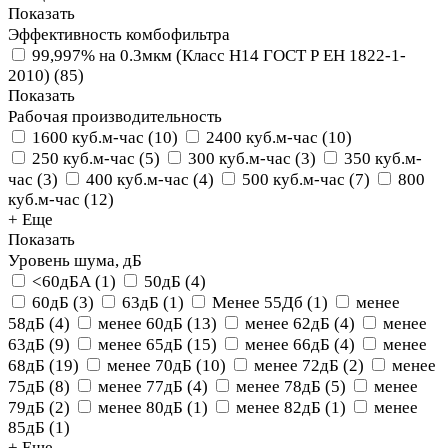
Показать
Эффективность комбофильтра
99,997% на 0.3мкм (Класс Н14 ГОСТ Р ЕН 1822-1-
2010)
(
85
)
Показать
Рабочая производительность
1600 куб.м-час
(
10
)
2400 куб.м-час
(
10
)
250 куб.м-час
(
5
)
300 куб.м-час
(
3
)
350 куб.м-
час
(
3
)
400 куб.м-час
(
4
)
500 куб.м-час
(
7
)
800
куб.м-час
(
12
)
+ Еще
Показать
Уровень шума, дБ
<60дБА
(
1
)
50дБ
(
4
)
60дБ
(
3
)
63дБ
(
1
)
Менее 55Дб
(
1
)
менее
58дБ
(
4
)
менее 60дБ
(
13
)
менее 62дБ
(
4
)
менее
63дБ
(
9
)
менее 65дБ
(
15
)
менее 66дБ
(
4
)
менее
68дБ
(
19
)
менее 70дБ
(
10
)
менее 72дБ
(
2
)
менее
75дБ
(
8
)
менее 77дБ
(
4
)
менее 78дБ
(
5
)
менее
79дБ
(
2
)
менее 80дБ
(
1
)
менее 82дБ
(
1
)
менее
85дБ
(
1
)
+ Еще