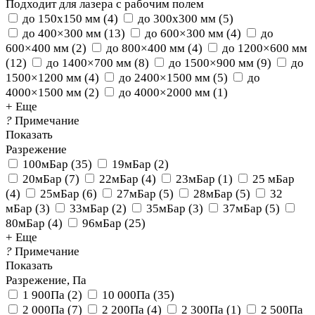
Подходит для лазера с рабочим полем
до 150x150 мм
(
4
)
до 300x300 мм
(
5
)
до 400×300 мм
(
13
)
до 600×300 мм
(
4
)
до
600×400 мм
(
2
)
до 800×400 мм
(
4
)
до 1200×600 мм
(
12
)
до 1400×700 мм
(
8
)
до 1500×900 мм
(
9
)
до
1500×1200 мм
(
4
)
до 2400×1500 мм
(
5
)
до
4000×1500 мм
(
2
)
до 4000×2000 мм
(
1
)
+ Еще
?
Примечание
Показать
Разрежение
100мБар
(
35
)
19мБар
(
2
)
20мБар
(
7
)
22мБар
(
4
)
23мБар
(
1
)
25 мБар
(
4
)
25мБар
(
6
)
27мБар
(
5
)
28мБар
(
5
)
32
мБар
(
3
)
33мБар
(
2
)
35мБар
(
3
)
37мБар
(
5
)
80мБар
(
4
)
96мБар
(
25
)
+ Еще
?
Примечание
Показать
Разрежение, Па
1 900Па
(
2
)
10 000Па
(
35
)
2 000Па
(
7
)
2 200Па
(
4
)
2 300Па
(
1
)
2 500Па