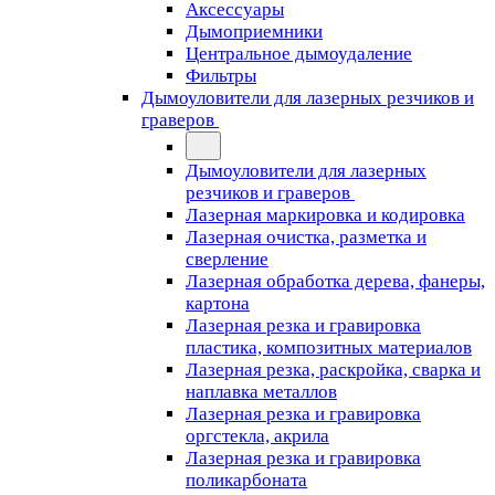
Аксессуары
Дымоприемники
Центральное дымоудаление
Фильтры
Дымоуловители для лазерных резчиков и
граверов
Дымоуловители для лазерных
резчиков и граверов
Лазерная маркировка и кодировка
Лазерная очистка, разметка и
сверление
Лазерная обработка дерева, фанеры,
картона
Лазерная резка и гравировка
пластика, композитных материалов
Лазерная резка, раскройка, сварка и
наплавка металлов
Лазерная резка и гравировка
оргстекла, акрила
Лазерная резка и гравировка
поликарбоната