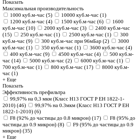
Показать
Максимальная производительность
1000 куб.м-час
(
5
)
10000 куб.м-час
(
1
)
1200 куб.м-час
(
4
)
1500 куб.м-час
(
6
)
1600
куб.м-час
(
10
)
2000 куб.м-час
(
3
)
2400 куб.м-час
(
15
)
250 куб.м-час
(
1
)
2500 куб.м-час
(
1
)
300
куб.м-час
(
9
)
300 куб.м-час при 96мБар
(
2
)
3000
куб.м-час
(
1
)
350 куб.м-час
(
1
)
3600 куб.м-час
(
4
)
400 куб.м-час
(
9
)
4500 куб.м-час
(
4
)
500 куб.м-
час
(
14
)
5000 куб.м-час
(
2
)
6000 куб.м-час
(
1
)
700 куб.м-час
(
1
)
800 куб.м-час
(
17
)
8000 куб.м-
час
(
1
)
+ Еще
Показать
Эффективность префильтра
99,97% на 0,3 мкм (Класс Н13 ГОСТ Р ЕН 1822-1-
2010)
(
46
)
99,97% на 0.3мкм (Класс Н13 ГОСТ Р ЕН
1822-1-2010)
(
6
)
F8 (92% до частицы до 0.8 микрон)
(
17
)
F8 (95% до
частицы до 0.9 микрон)
(
8
)
F9 (95% до частицы до 0.9
микрон)
(
35
)
+ Еще