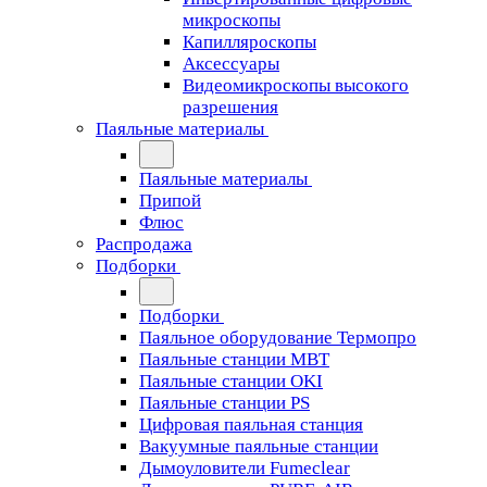
микроскопы
Капилляроскопы
Аксессуары
Видеомикроскопы высокого
разрешения
Паяльные материалы
Паяльные материалы
Припой
Флюс
Распродажа
Подборки
Подборки
Паяльное оборудование Термопро
Паяльные станции MBT
Паяльные станции OKI
Паяльные станции PS
Цифровая паяльная станция
Вакуумные паяльные станции
Дымоуловители Fumeclear