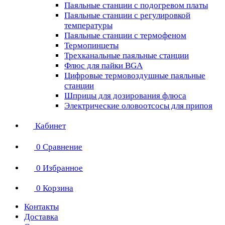
Паяльные станции с подогревом платы
Паяльные станции с регулировкой
температуры
Паяльные станции с термофеном
Термопинцеты
Трехканальные паяльные станции
Флюс для пайки BGA
Цифровые термовоздушные паяльные
станции
Шприцы для дозирования флюса
Электрические оловоотсосы для припоя
Кабинет
0
Сравнение
0
Избранное
0
Корзина
Контакты
Доставка