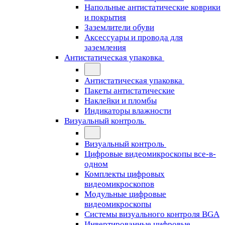
Напольные антистатические коврики
и покрытия
Заземлители обуви
Аксессуары и провода для
заземления
Антистатическая упаковка
Антистатическая упаковка
Пакеты антистатические
Наклейки и пломбы
Индикаторы влажности
Визуальный контроль
Визуальный контроль
Цифровые видеомикроскопы все-в-
одном
Комплекты цифровых
видеомикроскопов
Модульные цифровые
видеомикроскопы
Cистемы визуального контроля BGA
Инвертированные цифровые