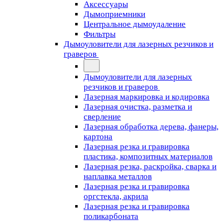
Аксессуары
Дымоприемники
Центральное дымоудаление
Фильтры
Дымоуловители для лазерных резчиков и
граверов
Дымоуловители для лазерных
резчиков и граверов
Лазерная маркировка и кодировка
Лазерная очистка, разметка и
сверление
Лазерная обработка дерева, фанеры,
картона
Лазерная резка и гравировка
пластика, композитных материалов
Лазерная резка, раскройка, сварка и
наплавка металлов
Лазерная резка и гравировка
оргстекла, акрила
Лазерная резка и гравировка
поликарбоната