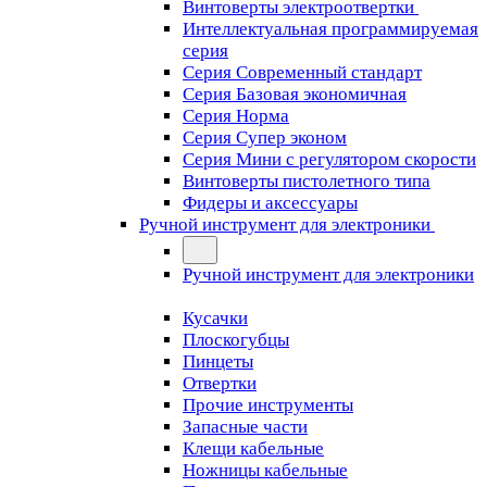
Винтоверты электроотвертки
Интеллектуальная программируемая
серия
Серия Современный стандарт
Серия Базовая экономичная
Серия Норма
Серия Cупер эконом
Серия Мини с регулятором скорости
Винтоверты пистолетного типа
Фидеры и аксессуары
Ручной инструмент для электроники
Ручной инструмент для электроники
Кусачки
Плоскогубцы
Пинцеты
Отвертки
Прочие инструменты
Запасные части
Клещи кабельные
Ножницы кабельные