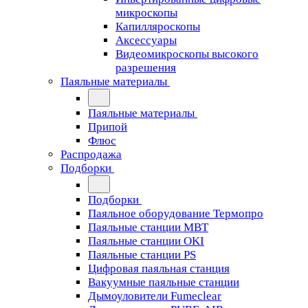
микроскопы
Капилляроскопы
Аксессуары
Видеомикроскопы высокого
разрешения
Паяльные материалы
Паяльные материалы
Припой
Флюс
Распродажа
Подборки
Подборки
Паяльное оборудование Термопро
Паяльные станции MBT
Паяльные станции OKI
Паяльные станции PS
Цифровая паяльная станция
Вакуумные паяльные станции
Дымоуловители Fumeclear