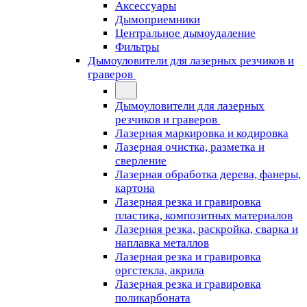
Аксессуары
Дымоприемники
Центральное дымоудаление
Фильтры
Дымоуловители для лазерных резчиков и
граверов
Дымоуловители для лазерных
резчиков и граверов
Лазерная маркировка и кодировка
Лазерная очистка, разметка и
сверление
Лазерная обработка дерева, фанеры,
картона
Лазерная резка и гравировка
пластика, композитных материалов
Лазерная резка, раскройка, сварка и
наплавка металлов
Лазерная резка и гравировка
оргстекла, акрила
Лазерная резка и гравировка
поликарбоната