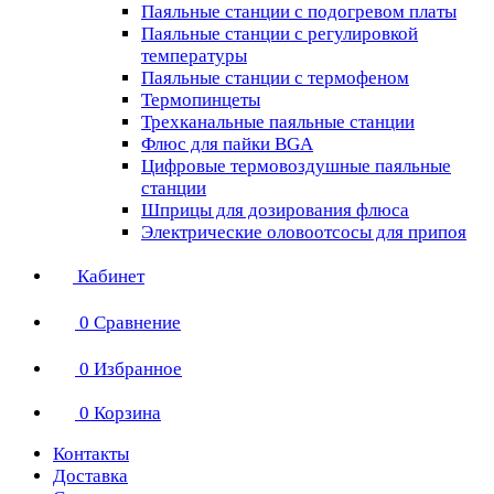
Паяльные станции с подогревом платы
Паяльные станции с регулировкой
температуры
Паяльные станции с термофеном
Термопинцеты
Трехканальные паяльные станции
Флюс для пайки BGA
Цифровые термовоздушные паяльные
станции
Шприцы для дозирования флюса
Электрические оловоотсосы для припоя
Кабинет
0
Сравнение
0
Избранное
0
Корзина
Контакты
Доставка