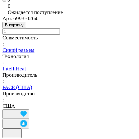
0
Ожидается поступление
Арт.
6993-0264
В корзину
Совместимость
:
Синий разъем
Технология
:
IntelliHeat
Производитель
:
PACE (США)
Производство
:
США