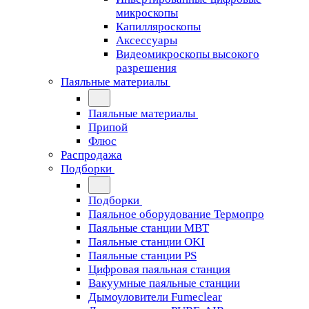
микроскопы
Капилляроскопы
Аксессуары
Видеомикроскопы высокого
разрешения
Паяльные материалы
Паяльные материалы
Припой
Флюс
Распродажа
Подборки
Подборки
Паяльное оборудование Термопро
Паяльные станции MBT
Паяльные станции OKI
Паяльные станции PS
Цифровая паяльная станция
Вакуумные паяльные станции
Дымоуловители Fumeclear