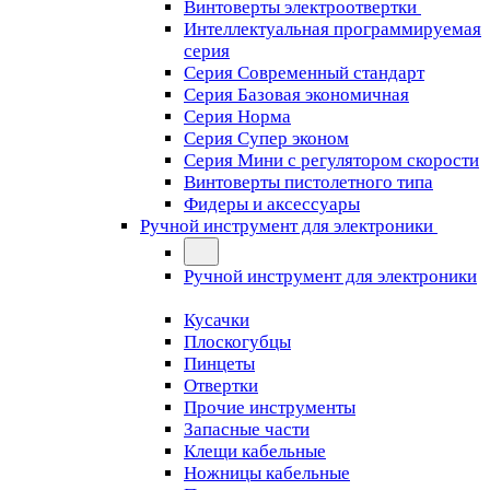
Винтоверты электроотвертки
Интеллектуальная программируемая
серия
Серия Современный стандарт
Серия Базовая экономичная
Серия Норма
Серия Cупер эконом
Серия Мини с регулятором скорости
Винтоверты пистолетного типа
Фидеры и аксессуары
Ручной инструмент для электроники
Ручной инструмент для электроники
Кусачки
Плоскогубцы
Пинцеты
Отвертки
Прочие инструменты
Запасные части
Клещи кабельные
Ножницы кабельные