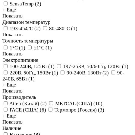
SensaTemp
(
2
)
+ Еще
Показать
Диапазон температур
193-454°C
(
2
)
80-480°C
(
1
)
Показать
Точность температуры
1°C
(
1
)
±1℃
(
1
)
Показать
Электропитание
100-240В, 125Вт
(
1
)
197-253В, 50/60Гц, 120Вт
(
1
)
220В, 50Гц, 150Вт
(
1
)
90-240В, 130Вт
(
2
)
90-
240В, 65Вт
(
1
)
+ Еще
Показать
Производитель
Atten (Китай)
(
2
)
METCAL (США)
(
10
)
PACE (США)
(
6
)
Термопро (Россия)
(
3
)
+ Еще
Показать
Наличие
В наличии
(
8
)