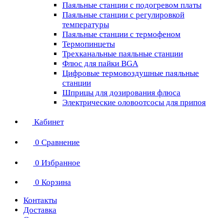
Паяльные станции с подогревом платы
Паяльные станции с регулировкой
температуры
Паяльные станции с термофеном
Термопинцеты
Трехканальные паяльные станции
Флюс для пайки BGA
Цифровые термовоздушные паяльные
станции
Шприцы для дозирования флюса
Электрические оловоотсосы для припоя
Кабинет
0
Сравнение
0
Избранное
0
Корзина
Контакты
Доставка