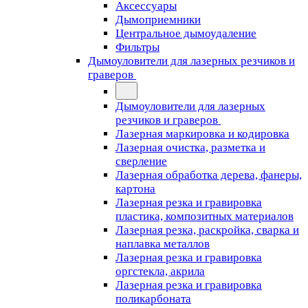
Аксессуары
Дымоприемники
Центральное дымоудаление
Фильтры
Дымоуловители для лазерных резчиков и
граверов
Дымоуловители для лазерных
резчиков и граверов
Лазерная маркировка и кодировка
Лазерная очистка, разметка и
сверление
Лазерная обработка дерева, фанеры,
картона
Лазерная резка и гравировка
пластика, композитных материалов
Лазерная резка, раскройка, сварка и
наплавка металлов
Лазерная резка и гравировка
оргстекла, акрила
Лазерная резка и гравировка
поликарбоната