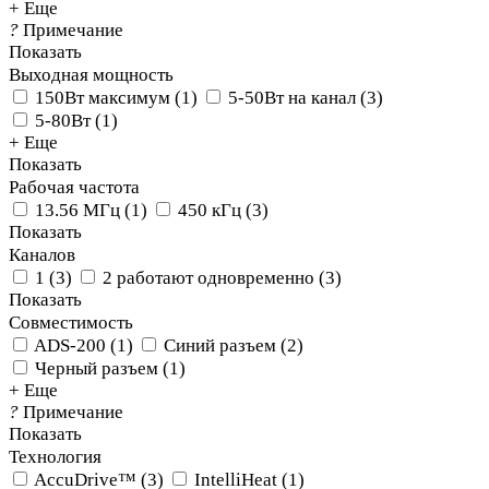
+ Еще
?
Примечание
Показать
Выходная мощность
150Вт максимум
(
1
)
5-50Вт на канал
(
3
)
5-80Вт
(
1
)
+ Еще
Показать
Рабочая частота
13.56 МГц
(
1
)
450 кГц
(
3
)
Показать
Каналов
1
(
3
)
2 работают одновременно
(
3
)
Показать
Совместимость
ADS-200
(
1
)
Синий разъем
(
2
)
Черный разъем
(
1
)
+ Еще
?
Примечание
Показать
Технология
AccuDrive™
(
3
)
IntelliHeat
(
1
)