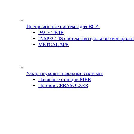
Прецизионные системы для BGA
PACE TF/IR
INSPECTIS системы визуального контроля
METCAL APR
Ультразвуковые паяльные системы
Паяльные станции MBR
Припой CERASOLZER