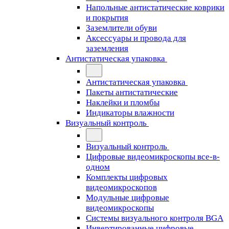
Напольные антистатические коврики
и покрытия
Заземлители обуви
Аксессуары и провода для
заземления
Антистатическая упаковка
Антистатическая упаковка
Пакеты антистатические
Наклейки и пломбы
Индикаторы влажности
Визуальный контроль
Визуальный контроль
Цифровые видеомикроскопы все-в-
одном
Комплекты цифровых
видеомикроскопов
Модульные цифровые
видеомикроскопы
Cистемы визуального контроля BGA
Инвертированные цифровые