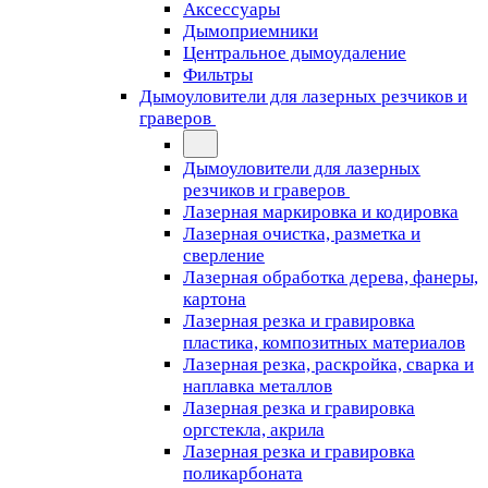
Аксессуары
Дымоприемники
Центральное дымоудаление
Фильтры
Дымоуловители для лазерных резчиков и
граверов
Дымоуловители для лазерных
резчиков и граверов
Лазерная маркировка и кодировка
Лазерная очистка, разметка и
сверление
Лазерная обработка дерева, фанеры,
картона
Лазерная резка и гравировка
пластика, композитных материалов
Лазерная резка, раскройка, сварка и
наплавка металлов
Лазерная резка и гравировка
оргстекла, акрила
Лазерная резка и гравировка
поликарбоната