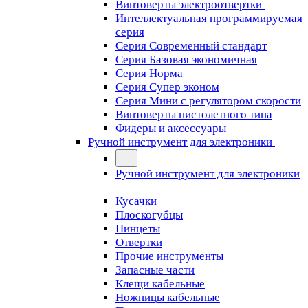
Винтоверты электроотвертки
Интеллектуальная программируемая
серия
Серия Современный стандарт
Серия Базовая экономичная
Серия Норма
Серия Cупер эконом
Серия Мини с регулятором скорости
Винтоверты пистолетного типа
Фидеры и аксессуары
Ручной инструмент для электроники
Ручной инструмент для электроники
Кусачки
Плоскогубцы
Пинцеты
Отвертки
Прочие инструменты
Запасные части
Клещи кабельные
Ножницы кабельные