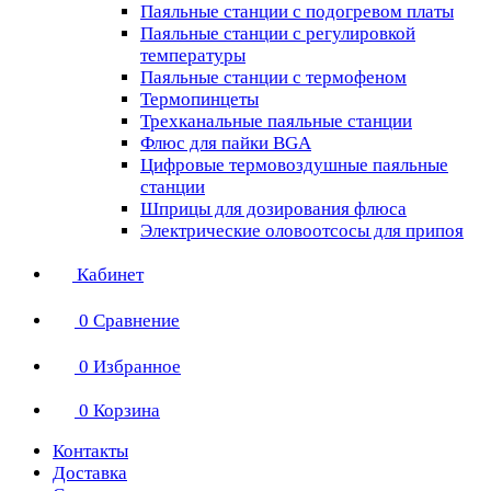
Паяльные станции с подогревом платы
Паяльные станции с регулировкой
температуры
Паяльные станции с термофеном
Термопинцеты
Трехканальные паяльные станции
Флюс для пайки BGA
Цифровые термовоздушные паяльные
станции
Шприцы для дозирования флюса
Электрические оловоотсосы для припоя
Кабинет
0
Сравнение
0
Избранное
0
Корзина
Контакты
Доставка