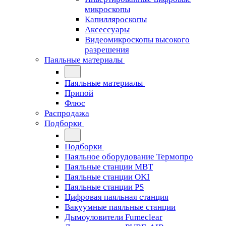
микроскопы
Капилляроскопы
Аксессуары
Видеомикроскопы высокого
разрешения
Паяльные материалы
Паяльные материалы
Припой
Флюс
Распродажа
Подборки
Подборки
Паяльное оборудование Термопро
Паяльные станции MBT
Паяльные станции OKI
Паяльные станции PS
Цифровая паяльная станция
Вакуумные паяльные станции
Дымоуловители Fumeclear