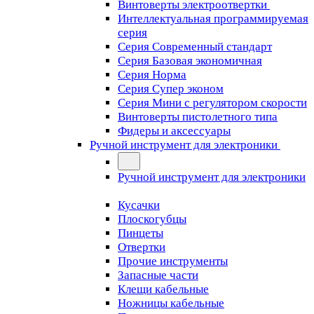
Винтоверты электроотвертки
Интеллектуальная программируемая
серия
Серия Современный стандарт
Серия Базовая экономичная
Серия Норма
Серия Cупер эконом
Серия Мини с регулятором скорости
Винтоверты пистолетного типа
Фидеры и аксессуары
Ручной инструмент для электроники
Ручной инструмент для электроники
Кусачки
Плоскогубцы
Пинцеты
Отвертки
Прочие инструменты
Запасные части
Клещи кабельные
Ножницы кабельные