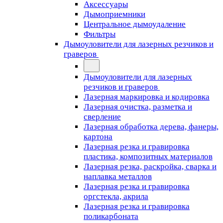
Аксессуары
Дымоприемники
Центральное дымоудаление
Фильтры
Дымоуловители для лазерных резчиков и
граверов
Дымоуловители для лазерных
резчиков и граверов
Лазерная маркировка и кодировка
Лазерная очистка, разметка и
сверление
Лазерная обработка дерева, фанеры,
картона
Лазерная резка и гравировка
пластика, композитных материалов
Лазерная резка, раскройка, сварка и
наплавка металлов
Лазерная резка и гравировка
оргстекла, акрила
Лазерная резка и гравировка
поликарбоната