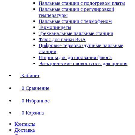
Паяльные станции с подогревом платы
Паяльные станции с регулировкой
температуры
Паяльные станции с термофеном
Термопинцеты
Трехканальные паяльные станции
Флюс для пайки BGA
Цифровые термовоздушные паяльные
станции
Шприцы для дозирования флюса
Электрические оловоотсосы для припоя
Кабинет
0
Сравнение
0
Избранное
0
Корзина
Контакты
Доставка