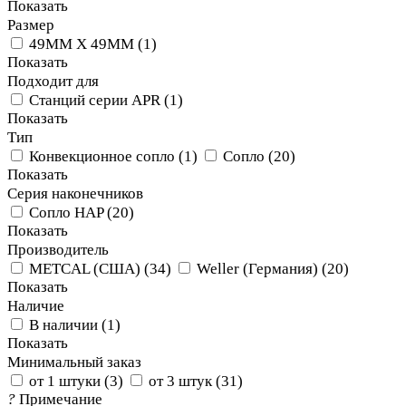
Показать
Размер
49MM X 49MM
(
1
)
Показать
Подходит для
Станций серии APR
(
1
)
Показать
Тип
Конвекционное сопло
(
1
)
Сопло
(
20
)
Показать
Серия наконечников
Сопло HAP
(
20
)
Показать
Производитель
METCAL (США)
(
34
)
Weller (Германия)
(
20
)
Показать
Наличие
В наличии
(
1
)
Показать
Минимальный заказ
от 1 штуки
(
3
)
от 3 штук
(
31
)
?
Примечание