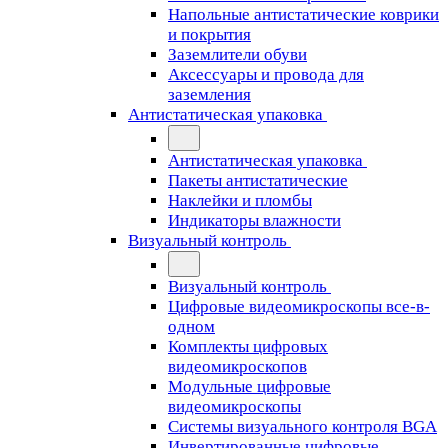
Напольные антистатические коврики
и покрытия
Заземлители обуви
Аксессуары и провода для
заземления
Антистатическая упаковка
Антистатическая упаковка
Пакеты антистатические
Наклейки и пломбы
Индикаторы влажности
Визуальный контроль
Визуальный контроль
Цифровые видеомикроскопы все-в-
одном
Комплекты цифровых
видеомикроскопов
Модульные цифровые
видеомикроскопы
Cистемы визуального контроля BGA
Инвертированные цифровые