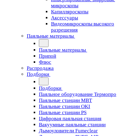
микроскопы
Капилляроскопы
Аксессуары
Видеомикроскопы высокого
разрешения
Паяльные материалы
Паяльные материалы
Припой
Флюс
Распродажа
Подборки
Подборки
Паяльное оборудование Термопро
Паяльные станции MBT
Паяльные станции OKI
Паяльные станции PS
Цифровая паяльная станция
Вакуумные паяльные станции
Дымоуловители Fumeclear